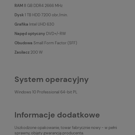
RAM
8 GB DDR4 2666 MHz
Dysk
1 TB HDD 7200 obr./min.
Grafika
Intel UHD 630
Napęd optyczny
DVD+/-RW
Obudowa
Small Form Factor (SFF)
Zasilacz
200 W
System operacyjny
Windows 10 Professional 64-bit PL
Informacje dodatkowe
Uszkodzone opakowanie, towar fabrycznie nowy - w pełni
sprawny, objęty gwarancją producenta.