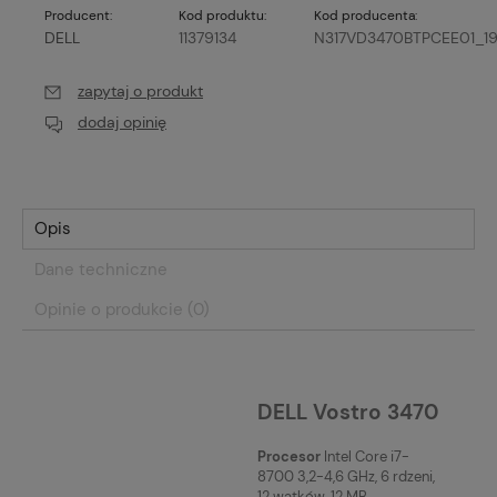
Producent:
Kod produktu:
Kod producenta:
DELL
11379134
N317VD3470BTPCEE01_19
zapytaj o produkt
dodaj opinię
Opis
Dane techniczne
Opinie o produkcie (0)
DELL Vostro 3470
Procesor
Intel Core i7-
8700 3,2-4,6 GHz, 6 rdzeni,
12 wątków, 12 MB