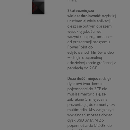
firmy.
Skuteczniejsza
wielozadaniowość:
szybciej
uruchamiaj wiele aplikacji i
ciesz się ostrym obrazem
wysokiej jakości we
wszystkich programach —
od prezentacji programu
PowerPoint do
edytowanych filmów wideo
— dzięki opcjonalnej
oddzielnej karcie graficznej z
pamięcią do 2 GB.
Duża ilość miejsca:
dzięki
dyskowi twardemu o
pojemności do 2 TB nie
musisz martwić się, że
zabraknie Ci miejsca na
prezentacje, dokumenty czy
multimedia. Aby zwiększyć
wydajność, możesz dodać
dysk SSD SATA M.2 o
pojemności do 512 GB lub