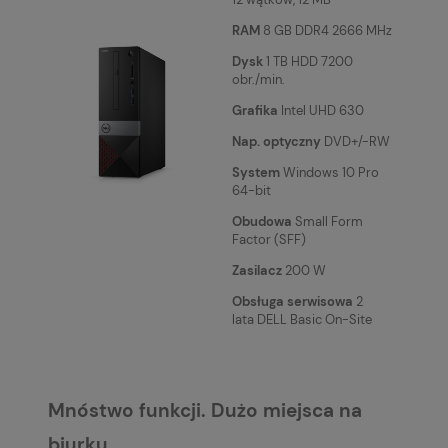
RAM
8 GB DDR4 2666 MHz
Dysk
1 TB HDD 7200
obr./min.
Grafika
Intel UHD 630
Nap. optyczny
DVD+/-RW
System
Windows 10 Pro
64-bit
Obudowa
Small Form
Factor (SFF)
Zasilacz
200 W
Obsługa serwisowa
2
lata DELL Basic On-Site
Mnóstwo funkcji. Dużo miejsca na
biurku.