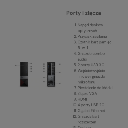
Porty i złącza
Napęd dysków
optycznych
Przycisk zasilania
Czytnik kart pamięci
5-w-1
Gniazdo combo
audio
2 porty USB 3.0
Wejście/wyjście
liniowe i gniazdo
mikrofonu
Pierścienie do kłódki
Złącze VGA
HDMI
4 porty USB 2.0
Gigabit Ethernet
Gniazda kart
rozszerzeń
Zasilacz