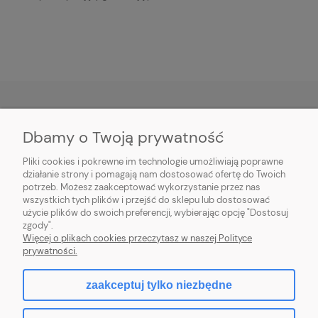
Dbamy o Twoją prywatność
O NAS
Pliki cookies i pokrewne im technologie umożliwiają poprawne
INFORMACJE
działanie strony i pomagają nam dostosować ofertę do Twoich
potrzeb. Możesz zaakceptować wykorzystanie przez nas
wszystkich tych plików i przejść do sklepu lub dostosować
PŁATNOŚCI I DOSTAWA
użycie plików do swoich preferencji, wybierając opcję "Dostosuj
zgody".
POMOC
Więcej o plikach cookies przeczytasz w naszej Polityce
prywatności.
MOJE KONTO
zaakceptuj tylko niezbędne