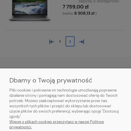
zapytaj o dostępność
7 759,00 zł
6 308,13 zł
(netto:
)
«
»
1
2
Dbamy o Twoją prywatność
O NAS
Pliki cookies i pokrewne im technologie umożliwiają poprawne
INFORMACJE
działanie strony i pomagają nam dostosować ofertę do Twoich
potrzeb. Możesz zaakceptować wykorzystanie przez nas
wszystkich tych plików i przejść do sklepu lub dostosować
PŁATNOŚCI I DOSTAWA
użycie plików do swoich preferencji, wybierając opcję "Dostosuj
zgody".
POMOC
Więcej o plikach cookies przeczytasz w naszej Polityce
prywatności.