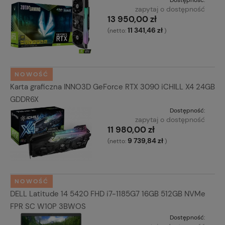
zapytaj o dostępność
13 950,00 zł
11 341,46 zł
(netto:
)
NOWOŚĆ
Karta graficzna INNO3D GeForce RTX 3090 iCHILL X4 24GB
GDDR6X
Dostępność:
zapytaj o dostępność
11 980,00 zł
9 739,84 zł
(netto:
)
NOWOŚĆ
DELL Latitude 14 5420 FHD i7-1185G7 16GB 512GB NVMe
FPR SC W10P 3BWOS
Dostępność: