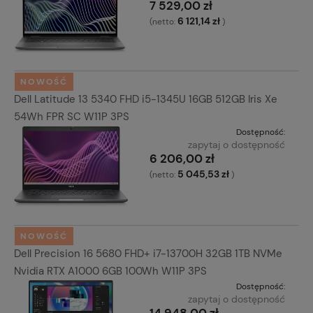
7 529,00 zł
6 121,14 zł
(netto:
)
NOWOŚĆ
Dell Latitude 13 5340 FHD i5-1345U 16GB 512GB Iris Xe
54Wh FPR SC W11P 3PS
Dostępność:
zapytaj o dostępność
6 206,00 zł
5 045,53 zł
(netto:
)
NOWOŚĆ
Dell Precision 16 5680 FHD+ i7-13700H 32GB 1TB NVMe
Nvidia RTX A1000 6GB 100Wh W11P 3PS
Dostępność:
zapytaj o dostępność
14 948,00 zł