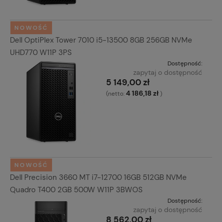
NOWOŚĆ
Dell OptiPlex Tower 7010 i5-13500 8GB 256GB NVMe
UHD770 W11P 3PS
Dostępność:
zapytaj o dostępność
5 149,00 zł
4 186,18 zł
(netto:
)
NOWOŚĆ
Dell Precision 3660 MT i7-12700 16GB 512GB NVMe
Quadro T400 2GB 500W W11P 3BWOS
Dostępność:
zapytaj o dostępność
8 562,00 zł