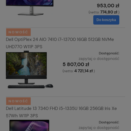
953,00 zł
774,80 zł
(netto:
)
Do koszyka
NOWOŚĆ
Dell OptiPlex 24 AIO 7410 i7-13700 16GB 512GB NVMe
UHD770 W11P 3PS
Dostępność:
zapytaj o dostępność
5 807,00 zł
4 721,14 zł
(netto:
)
NOWOŚĆ
Dell Latitude 13 7340 FHD i5-1335U 16GB 256GB Iris Xe
57Wh W11P 3PS
Dostępność:
zapytaj o dostępność