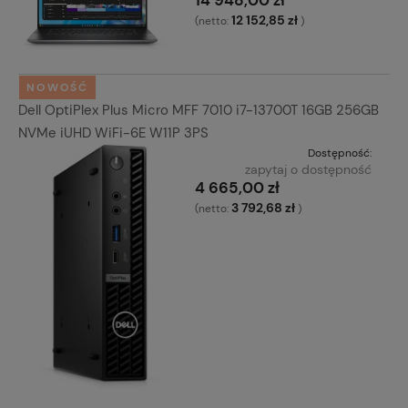
12 152,85 zł
(netto:
)
NOWOŚĆ
Dell OptiPlex Plus Micro MFF 7010 i7-13700T 16GB 256GB
NVMe iUHD WiFi-6E W11P 3PS
Dostępność:
zapytaj o dostępność
4 665,00 zł
3 792,68 zł
(netto:
)