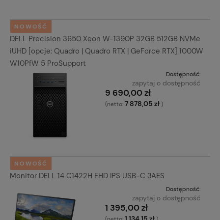
NOWOŚĆ
DELL Precision 3650 Xeon W-1390P 32GB 512GB NVMe
iUHD [opcje: Quadro | Quadro RTX | GeForce RTX] 1000W
W10PfW 5 ProSupport
Dostępność:
zapytaj o dostępność
9 690,00 zł
7 878,05 zł
(netto:
)
NOWOŚĆ
Monitor DELL 14 C1422H FHD IPS USB-C 3AES
Dostępność:
zapytaj o dostępność
1 395,00 zł
1 134,15 zł
(netto:
)