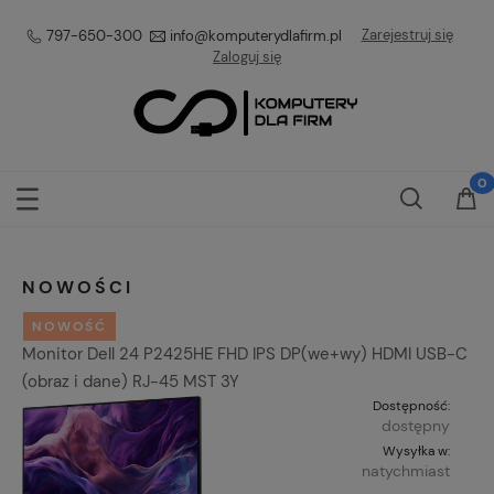
Zarejestruj się
797-650-300
info@komputerydlafirm.pl
Zaloguj się
NOWOŚCI
NOWOŚĆ
Monitor Dell 24 P2425HE FHD IPS DP(we+wy) HDMI USB-C
(obraz i dane) RJ-45 MST 3Y
Dostępność:
dostępny
Wysyłka w:
natychmiast