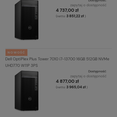
Dostępność:
zapytaj o dostępność
4 737,00 zł
3 851,22 zł
(netto:
)
NOWOŚĆ
Dell OptiPlex Plus Tower 7010 i7-13700 16GB 512GB NVMe
UHD770 W11P 3PS
Dostępność:
zapytaj o dostępność
4 877,00 zł
3 965,04 zł
(netto:
)