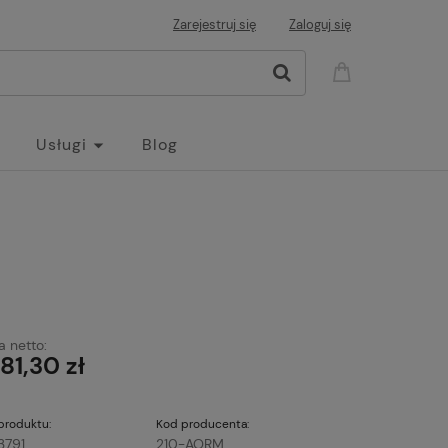
Zarejestruj się
Zaloguj się
Usługi
Blog
 netto:
381,30 zł
produktu:
Kod producenta:
3791
210-AORM