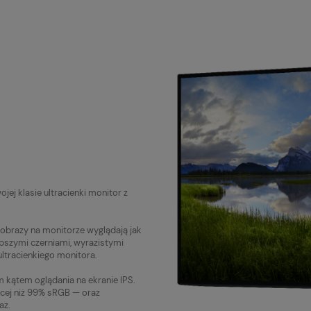
ej klasie ultracienki monitor z
 obrazy na monitorze wyglądają jak
łębszymi czerniami, wyrazistymi
ltracienkiego monitora.
m kątem oglądania na ekranie IPS.
cej niż 99% sRGB — oraz
az.