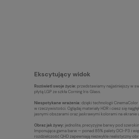
Ekscytujący widok
Rozświetl swoje życie:
przedstawiamy najjaśniejszy w swoj
płytą LGP ze szkła Corning Iris Glass.
Niespotykane wrażenia:
dzięki technologii CinemaColor
w rzeczywistości. Oglądaj materiały HDR i ciesz się najg
jasnymi obszarami oraz jaskrawymi kolorami na ekranie u
Obraz jak żywy:
jednolite, precyzyjne barwy pod szeroki
Imponująca gama barw — ponad 85% palety DCI-P3 i wię
rozdzielczość QHD zapewniają niezwykle realistyczny obr