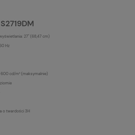
' S2719DM
yświetlania: 27'' (68,47 cm)
60 Hz
 600 cd/m² (maksymalnie)
oziomie
)
 o twardości 3H