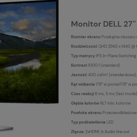
Monitor DELL 27'
Rozmiar ekranu
Przekątna obszaru w
Rozdzielczość
QHD 2560 x 1440 @ 
Typ matrycy
IPS In-Plane Switching
Kontrast
1000:1 (standard)
Jasność
400 cd/m² (standardowo),
Kąt widzenia
178° w pionie/178° w p
Czas reakcji
8 ms, 5 ms (fast mode
Głębia kolorów
16,7 mln. kolorów
Powłoka ekranu
Przeciwodblaskowa
Typ podświetlenia
LED
Złącza:
2xHDMI, 1x Audio line out