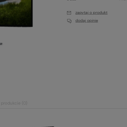
zapytaj o produkt
dodaj opinię
 produkcie (0)