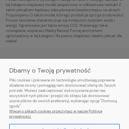
tej kategorii znajdziesz model zaopatrzony w odblaskowe nadruki! Z
takim plecakiem będziesz zdecydowanie bezpieczniejszy na ulicach.
Proponujemy Ci także model, którego produkcja sprzyja środowisku!
Proces tworzenia charakteryzuje się mniejszym zużyciem wody i
energii. Ograniczana jest także emisja CO2. Wybierając takie
rozwiązanie, wspierasz Matkę Naturę! Poznaj asortyment
zgromadzony w tej kategorii. Na pewno znajdziesz idealny plecak dla
siebie!
Dbamy o Twoją prywatność
O NAS
Pliki cookies i pokrewne im technologie umożliwiają poprawne
INFORMACJE
działanie strony i pomagają nam dostosować ofertę do Twoich
potrzeb. Możesz zaakceptować wykorzystanie przez nas
wszystkich tych plików i przejść do sklepu lub dostosować
PŁATNOŚCI I DOSTAWA
użycie plików do swoich preferencji, wybierając opcję "Dostosuj
zgody".
POMOC
Więcej o plikach cookies przeczytasz w naszej Polityce
prywatności.
MOJE KONTO