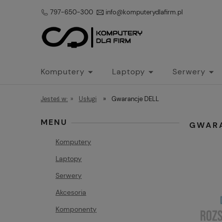
797-650-300
info@komputerydlafirm.pl
Komputery
Laptopy
Serwery
Jesteś w:
»
Usługi
»
Gwarancje DELL
MENU
GWAR
Komputery
Laptopy
Serwery
Akcesoria
Komponenty