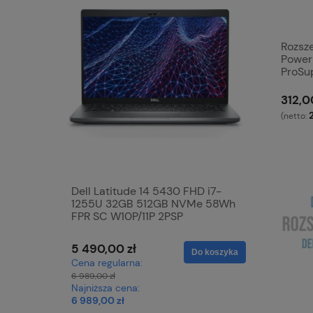
Rozsz
Power
ProSu
312,0
(netto:
Dell Latitude 14 5430 FHD i7-
DELL Pre
1255U 32GB 512GB NVMe 58Wh
32GB 2T
FPR SC W10P/11P 2PSP
Quadro 
W10P 5
5 490,00 zł
10 790,0
Do koszyka
Cena regularna:
Cena regu
6 989,00 zł
12 790,00 zł
Najniższa cena:
Najniższa 
6 989,00 zł
12 790,00 