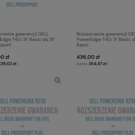
erzenie gwarancji DELL
Rozszerzenie gwarancji DE
Edge T40: 3Y Basic do 3Y
PowerEdge T40: 1Y Basic d
pport
Basic
0 zł
436,00 zł
239,02 zł
354,47 zł
)
(netto:
)