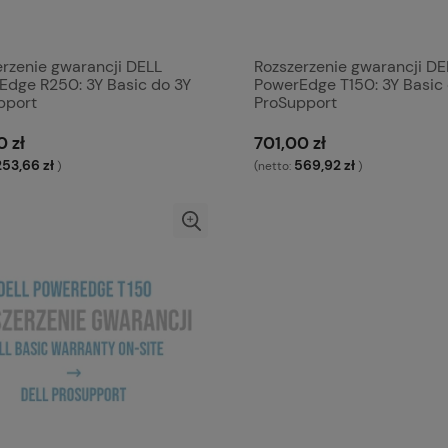
erzenie gwarancji DELL
Rozszerzenie gwarancji DE
Edge R250: 3Y Basic do 3Y
PowerEdge T150: 3Y Basic
pport
ProSupport
0 zł
701,00 zł
253,66 zł
569,92 zł
)
(netto:
)
cision 3650 i7-11700
B SSD NVMe Nvidia
RTX 4000 8GB 550W
BWOS
0 zł
Do koszyka
larna:
cena:
zł