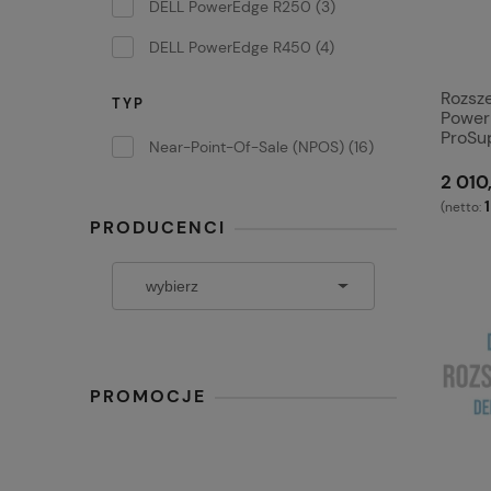
DELL PowerEdge R250
(3)
DELL PowerEdge R450
(4)
Rozsz
TYP
Power
ProSu
Near-Point-Of-Sale (NPOS)
(16)
2 010
1
(netto:
PRODUCENCI
PROMOCJE