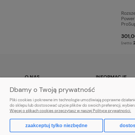
Rozsz
Power
ProSu
301,0
(netto:
O NAS
INFORMACJE
Dbamy o Twoją prywatność
O firmie
Regulamin
Blog
Konfiguracje modyfik
Pliki cookies i pokrewne im technologie umożliwiają poprawne działa
do sklepu lub dostosować użycie plików do swoich preferencji, wybier
Partnerstwo DELL
standardy jakości ora
Więcej o plikach cookies przeczytasz w naszej Polityce prywatności.
Kontakt i dane firmy
Polityka prywatności
zaakceptuj tylko niezbędne
Ustawienia plików co
dostos