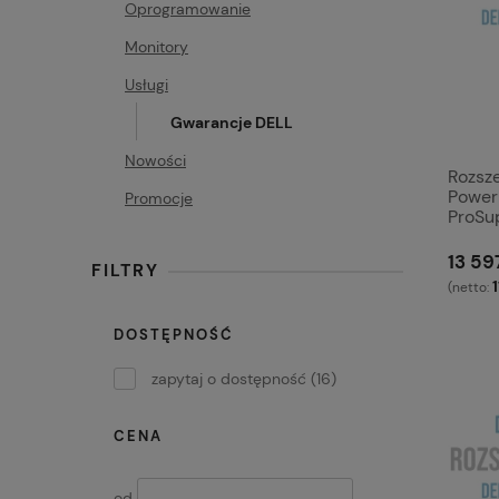
Oprogramowanie
Monitory
Usługi
Gwarancje DELL
Nowości
Rozsz
Power
Promocje
ProSu
13 597
FILTRY
(netto:
DOSTĘPNOŚĆ
zapytaj o dostępność
(16)
CENA
od