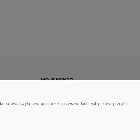
MOJE KONTO
Twoje zamówienia
Ustawienia konta
kceptować wykorzystanie przez nas wszystkich tych plików i przejść
Przechowalnia