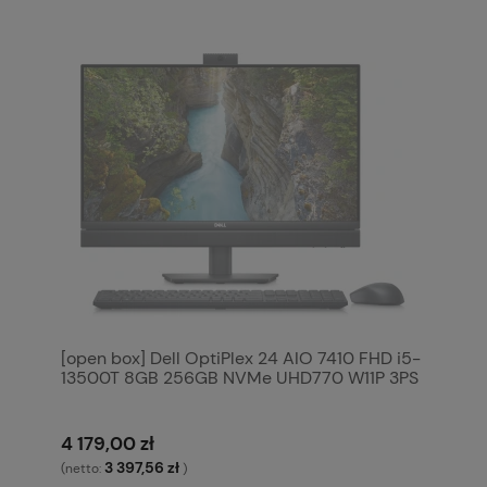
[open box] Dell OptiPlex 24 AIO 7410 FHD i5-
13500T 8GB 256GB NVMe UHD770 W11P 3PS
4 179,00 zł
3 397,56 zł
(netto:
)