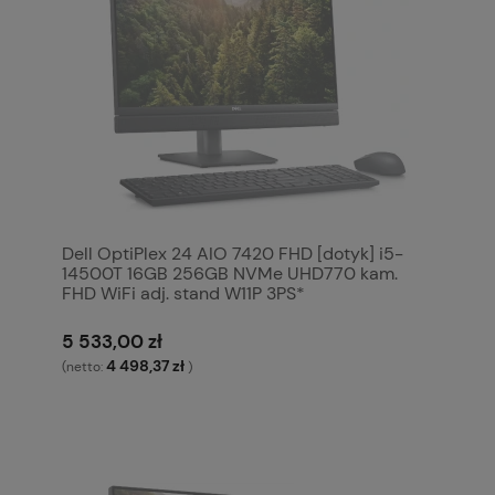
Dell OptiPlex 24 AIO 7420 FHD [dotyk] i5-
14500T 16GB 256GB NVMe UHD770 kam.
FHD WiFi adj. stand W11P 3PS*
5 533,00 zł
4 498,37 zł
(netto:
)