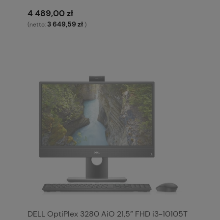
4 489,00 zł
3 649,59 zł
(netto:
)
DELL OptiPlex 3280 AiO 21,5” FHD i3-10105T