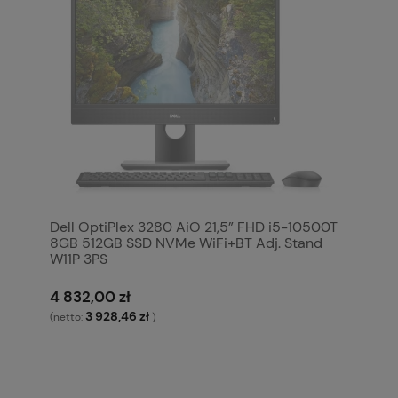
Dell OptiPlex 3280 AiO 21,5” FHD i5-10500T
8GB 512GB SSD NVMe WiFi+BT Adj. Stand
W11P 3PS
4 832,00 zł
3 928,46 zł
(netto:
)