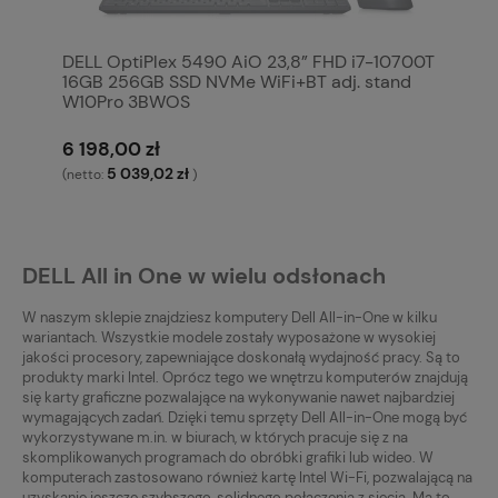
DELL OptiPlex 5490 AiO 23,8” FHD i7-10700T
16GB 256GB SSD NVMe WiFi+BT adj. stand
W10Pro 3BWOS
6 198,00 zł
5 039,02 zł
(netto:
)
DELL All in One w wielu odsłonach
W naszym sklepie znajdziesz komputery Dell All-in-One w kilku
wariantach. Wszystkie modele zostały wyposażone w wysokiej
jakości procesory, zapewniające doskonałą wydajność pracy. Są to
produkty marki Intel. Oprócz tego we wnętrzu komputerów znajdują
się karty graficzne pozwalające na wykonywanie nawet najbardziej
wymagających zadań. Dzięki temu sprzęty Dell All-in-One mogą być
wykorzystywane m.in. w biurach, w których pracuje się z na
skomplikowanych programach do obróbki grafiki lub wideo. W
komputerach zastosowano również kartę Intel Wi-Fi, pozwalającą na
uzyskanie jeszcze szybszego, solidnego połączenia z siecią. Ma to