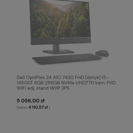
Dell OptiPlex 24 AIO 7420 FHD [dotyk] i5-
14500T 8GB 256GB NVMe UHD770 kam. FHD
WiFi adj. stand W11P 3PS
5 056,00 zł
4 110,57 zł
(netto:
)