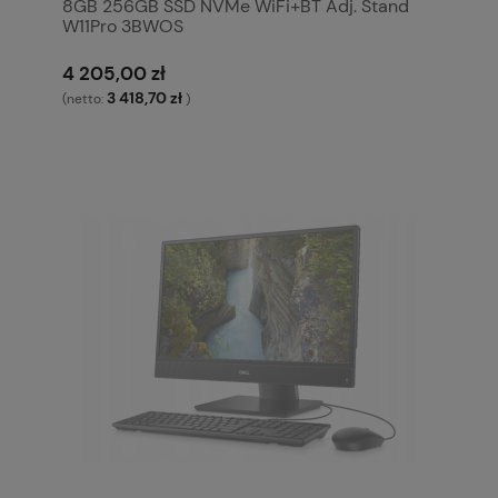
8GB 256GB SSD NVMe WiFi+BT Adj. Stand
W11Pro 3BWOS
4 205,00 zł
3 418,70 zł
(netto:
)