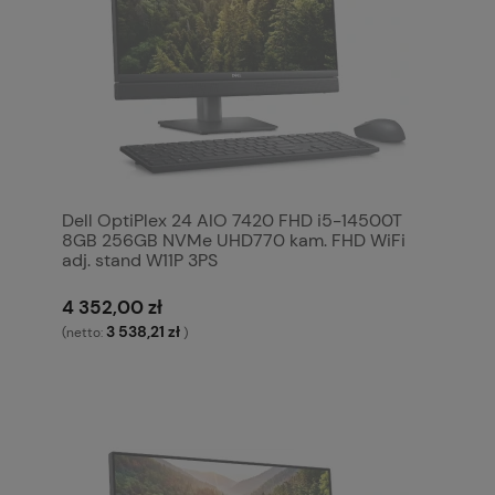
Dell OptiPlex 24 AIO 7420 FHD i5-14500T
8GB 256GB NVMe UHD770 kam. FHD WiFi
adj. stand W11P 3PS
4 352,00 zł
3 538,21 zł
(netto:
)