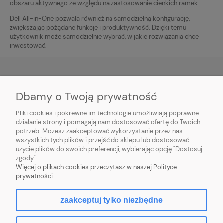
obszaru aktywnego ze względu na zastosowanie cienkich ramek.
Dell All-in-One pozwala również na samodzielną konfigurację,
zwiększając pożądane funkcje i produktywność. Dzięki temu
użytkownik może samodzielnie wybrać, w jakie rozwiązania chce
inwestować.
Dbamy o Twoją prywatność
O NAS
Pliki cookies i pokrewne im technologie umożliwiają poprawne
INFORMACJE
działanie strony i pomagają nam dostosować ofertę do Twoich
potrzeb. Możesz zaakceptować wykorzystanie przez nas
wszystkich tych plików i przejść do sklepu lub dostosować
PŁATNOŚCI I DOSTAWA
użycie plików do swoich preferencji, wybierając opcję "Dostosuj
zgody".
POMOC
Więcej o plikach cookies przeczytasz w naszej Polityce
prywatności.
MOJE KONTO
zaakceptuj tylko niezbędne