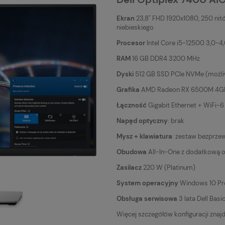
Ekran
23,8" FHD 1920x1080, 250 nit
niebieskiego
Procesor
Intel Core i5-12500 3,0-4,
RAM
16 GB DDR4 3200 MHz
Dyski
512 GB SSD PCIe NVMe (możliw
Grafika
AMD Radeon RX 6500M 4GB (
Łączność
Gigabit Ethernet + WiFi-6 
Napęd optyczny
: brak
Mysz + klawiatura
: zestaw bezprz
Obudowa
All-In-One z dodatkową o
Zasilacz
220 W (Platinum)
System operacyjny
Windows 10 Pro
Obsługa serwisowa
3 lata Dell Basi
Więcej szczegółów konfiguracji znaj