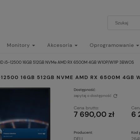
Monitory
Akcesoria
Oprogramowanie
" FHD i5-12500 16GB 512GB NVMe AMD RX 6500M 4GB W10P/W11P 3BWOS
I5-12500 16GB 512GB NVME AMD RX 6500M 4GB
Dostępność:
zapytaj o dostępność
Cena brutto:
Cena
7 690,00 zł
6 
Producent:
Kod 
DELL
264