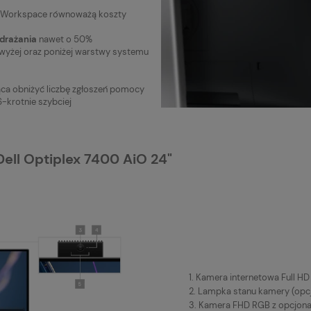
ied Workspace równoważą koszty
drażania
nawet o 50%
yżej oraz poniżej warstwy systemu
ca obniżyć liczbę zgłoszeń pomocy
-krotnie szybciej
ell Optiplex 7400 AiO 24"
1. Kamera internetowa Full H
2. Lampka stanu kamery (opc
3. Kamera FHD RGB z opcjona