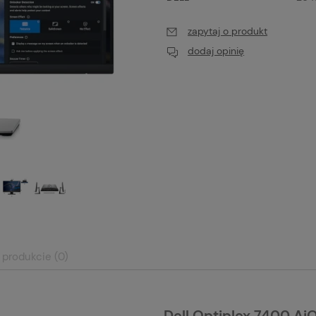
zapytaj o produkt
dodaj opinię
 produkcie (0)
Dell Optiplex 7400 Ai