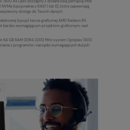
x 7400 AiO jest dostępny z dodatkową pamięcią Intel
VMe (opcjonalnie z RAID 1 lub 0), które zapewniają
bezpieczny dostęp do Twoich danych.
datkowej (opcja) karcie graficznej AMD Radeon RX
 bardzo wymagającym projektom graficznym, nad
et 64 GB RAM DDR4 3200 MHz system Optiplex 7400
ystania z programów i narzędzi wymagających dużych