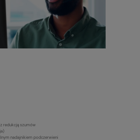
D z redukcją szumów
ja)
lnym nadajnikiem podczerwieni