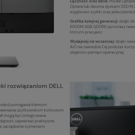
Łączność oraz dane:
model Optiple
Optane lub dwoma dyskami SSD M.2 N
wyjątkowo szybki oraz jedocześnie 
Grafika kolejnej generacji:
dzięki do
6500M 4GB GDDR6 sprostasz nawet
którymi pracujesz.
Wydajniej niż wcześniej:
dzięki naw
AiO nie zawiedzie Cię podczas korz
objętości pamięci operacyjnej.
ęki rozwiązaniom DELL
ndard pomagania klientom
apewniania użytkownikom końcowym
ell mogą być zintegrowane
ajność, zapewniać praktyczne
e, zarządzanie systemami