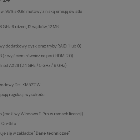
ów, 99% sRGB, matowy z niską emisją światła
6 GHz 6 rdzeni, 12 wątków, 12 MB
y dodatkowy dysk oraz tryby RAID: 1 lub 0)
z wyjściem również na port HDMI 2.0)
Intel AX211 (2,4 GHz / 5 GHz / 6 GHz)
ewodowy Dell KM5221W
pcją regulacji wysokości
 (możliwy Windows 11 Pro w ramach licencji)
c On-Site
duje się w zakładce
"Dane techniczne"