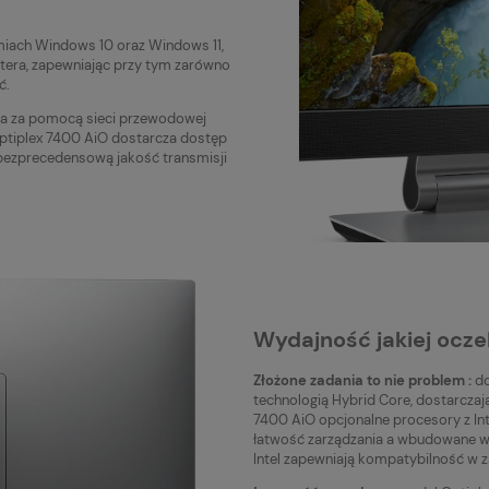
iach Windows 10 oraz Windows 11,
tera, zapewniając przy tym zarówno
ć.
ia za pomocą sieci przewodowej
l Optiplex 7400 AiO dostarcza dostęp
 bezprecedensową jakość transmisji
Wydajność jakiej ocze
Złożone zadania to nie problem :
do
technologią Hybrid Core, dostarczaj
7400 AiO opcjonalne procesory z In
łatwość zarządzania a wbudowane w 
Intel zapewniają kompatybilność w z