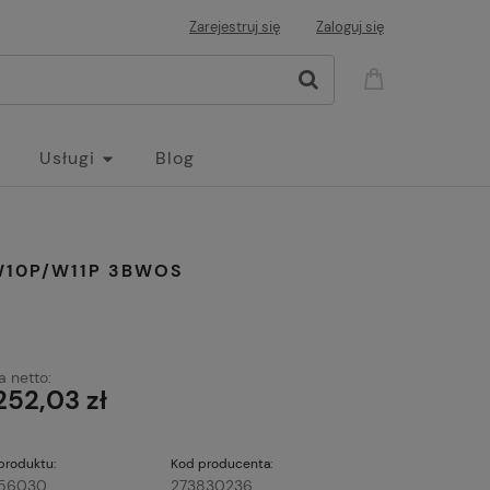
Zarejestruj się
Zaloguj się
Usługi
Blog
 W10P/W11P 3BWOS
 netto:
252,03 zł
produktu:
Kod producenta:
56030
273830236