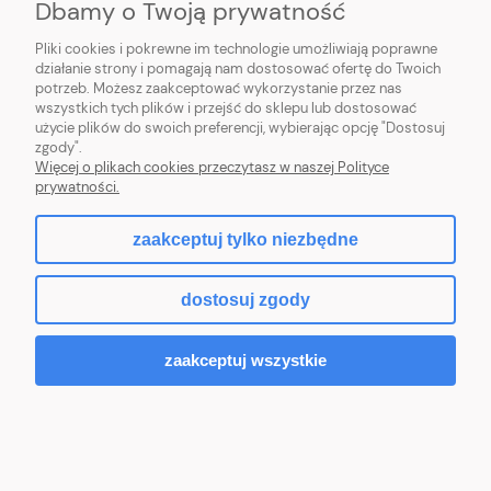
Dbamy o Twoją prywatność
Pliki cookies i pokrewne im technologie umożliwiają poprawne
działanie strony i pomagają nam dostosować ofertę do Twoich
potrzeb. Możesz zaakceptować wykorzystanie przez nas
wszystkich tych plików i przejść do sklepu lub dostosować
DELL R350 4x3.5" Xeon E-2314 16GB 480GB
użycie plików do swoich preferencji, wybierając opcję "Dostosuj
SSD PERC H755 8GB cache iDrac9 Exp.
zgody".
2x700W 3BWOS
Więcej o plikach cookies przeczytasz w naszej Polityce
prywatności.
9 861,00 zł
8 017,07 zł
(netto:
)
zaakceptuj tylko niezbędne
dostosuj zgody
zaakceptuj wszystkie