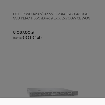
DELL R350 4x3.5" Xeon E-2314 16GB 480GB
SSD PERC H355 iDrac9 Exp. 2x700W 3BWOS
8 067,00 zł
6 558,54 zł
(netto:
)