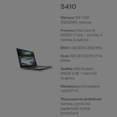
5410
Matryca
15,6'' FHD
1920x1080, matowa
Procesor
Intel Core i5-
10310U 1,7 GHz - 4,4 GHz, 4
rdzenie, 8 wątków
RAM
8 GB DDR4 2666 MHz
Dysk
256 GB SSD M.2 PCIe
NVMe
Grafika
AMD Radeon
RX640 2 GB + Intel UHD
Graphics
Klawiatura
podświetlana
QWERTY PL
Wyposażenie dodatkowe:
kamera, czytnik linii
papilarnych, czytnik
SmartCard