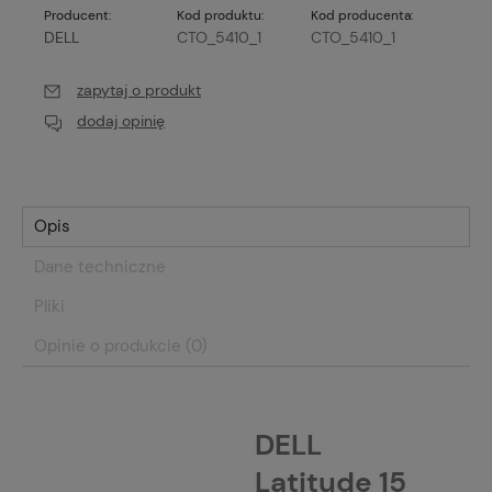
Producent:
Kod produktu:
Kod producenta:
DELL
CTO_5410_1
CTO_5410_1
zapytaj o produkt
dodaj opinię
Opis
Dane techniczne
Pliki
Opinie o produkcie (0)
DELL
Latitude 15