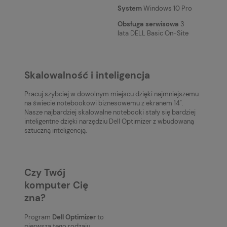
System
Windows 10 Pro
Obsługa serwisowa
3
lata DELL Basic On-Site
Skalowalność i inteligencja
Pracuj szybciej w dowolnym miejscu dzięki najmniejszemu
na świecie notebookowi biznesowemu z ekranem 14".
Nasze najbardziej skalowalne notebooki stały się bardziej
inteligentne dzięki narzędziu Dell Optimizer z wbudowaną
sztuczną inteligencją.
Czy Twój
komputer Cię
zna?
Program
Dell Optimizer
to
pierwsza tego rodzaju