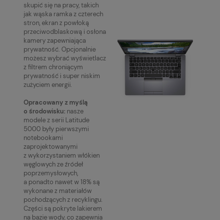
skupić się na pracy, takich
jak wąska ramka z czterech
stron, ekran z powłoką
przeciwodblaskową i osłona
kamery zapewniająca
prywatność. Opcjonalnie
możesz wybrać wyświetlacz
z filtrem chroniącym
prywatność i super niskim
zużyciem energii.
Opracowany z myślą
o środowisku:
nasze
modele z serii Latitude
5000 były pierwszymi
notebookami
zaprojektowanymi
z wykorzystaniem włókien
węglowych ze źródeł
poprzemysłowych,
a ponadto nawet w 18% są
wykonane z materiałów
pochodzących z recyklingu.
Części są pokryte lakierem
na bazie wody, co zapewnia