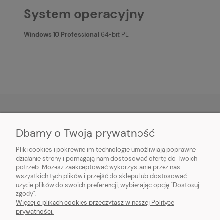
System operacyjny
Windows 10 Professional
64-bit PL
Dbamy o Twoją prywatność
O NAS
Pliki cookies i pokrewne im technologie umożliwiają poprawne
INFORMACJE
działanie strony i pomagają nam dostosować ofertę do Twoich
potrzeb. Możesz zaakceptować wykorzystanie przez nas
wszystkich tych plików i przejść do sklepu lub dostosować
PŁATNOŚCI I DOSTAWA
użycie plików do swoich preferencji, wybierając opcję "Dostosuj
zgody".
POMOC
Więcej o plikach cookies przeczytasz w naszej Polityce
prywatności.