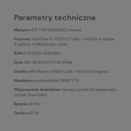
Parametry techniczne
Matryca
14,0'' FHD 1920x1080, matowa
Procesor
Intel Core i5-10310U 1,7 GHz - 4,4 GHz, 4 rdzenie,
8 wątków, 6 MB pamięci cache
RAM
8 GB DDR4 2666 MHz
Dysk
256 GB SSD M.2 PCIe NVMe
Grafika
AMD Radeon RX640 2 GB + Intel UHD Graphics
Klawiatura
podświetlana QWERTY PL
Wyposażenie dodatkowe
: kamera, czytnik linii papilarnych,
czytnik SmartCard
Bateria
68 Whr
Zasilacz
65 W