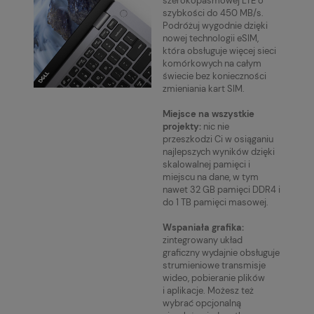
szerokopasmowej LTE o
szybkości do 450 MB/s.
Podróżuj wygodnie dzięki
nowej technologii eSIM,
która obsługuje więcej sieci
komórkowych na całym
świecie bez konieczności
zmieniania kart SIM.
Miejsce na wszystkie
projekty:
nic nie
przeszkodzi Ci w osiąganiu
najlepszych wyników dzięki
skalowalnej pamięci i
miejscu na dane, w tym
nawet 32 GB pamięci DDR4 i
do 1 TB pamięci masowej.
Wspaniała grafika:
zintegrowany układ
graficzny wydajnie obsługuje
strumieniowe transmisje
wideo, pobieranie plików
i aplikacje. Możesz też
wybrać opcjonalną