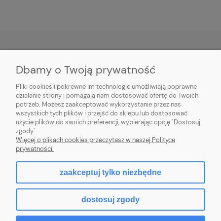
Dbamy o Twoją prywatność
O NAS
Pliki cookies i pokrewne im technologie umożliwiają poprawne
INFORMACJE
działanie strony i pomagają nam dostosować ofertę do Twoich
potrzeb. Możesz zaakceptować wykorzystanie przez nas
wszystkich tych plików i przejść do sklepu lub dostosować
PŁATNOŚCI I DOSTAWA
użycie plików do swoich preferencji, wybierając opcję "Dostosuj
zgody".
POMOC
Więcej o plikach cookies przeczytasz w naszej Polityce
prywatności.
MOJE KONTO
zaakceptuj tylko niezbędne
dostosuj zgody
2026 © komputerydlafirm.pl - wszystkie prawa zastrzeżone.