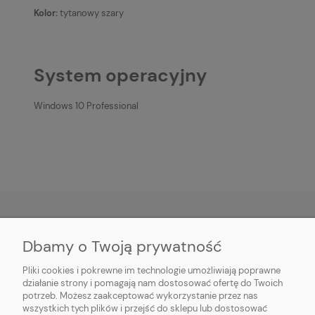
Kolor:
tytanowy szary
System operacyjny
Windows 10 Professional
Dbamy o Twoją prywatność
O NAS
Pliki cookies i pokrewne im technologie umożliwiają poprawne
INFORMACJE
działanie strony i pomagają nam dostosować ofertę do Twoich
potrzeb. Możesz zaakceptować wykorzystanie przez nas
wszystkich tych plików i przejść do sklepu lub dostosować
PŁATNOŚCI I DOSTAWA