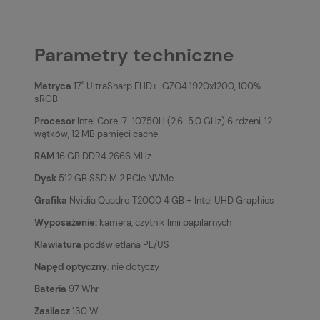
Parametry techniczne
Matryca
17'' UltraSharp FHD+ IGZO4 1920x1200, 100%
sRGB
Procesor
Intel Core i7-10750H (2,6-5,0 GHz) 6 rdzeni, 12
wątków, 12 MB pamięci cache
RAM
16 GB DDR4 2666 MHz
Dysk
512 GB SSD M.2 PCIe NVMe
Grafika
Nvidia Quadro T2000 4 GB + Intel UHD Graphics
Wyposażenie:
kamera, czytnik linii papilarnych
Klawiatura
podświetlana PL/US
Napęd optyczny
: nie dotyczy
Bateria
97 Whr
Zasilacz
130 W