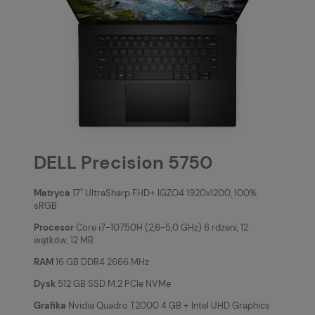
DELL Precision 5750
Matryca
17'' UltraSharp FHD+ IGZO4 1920x1200, 100%
sRGB
Procesor
Core i7-10750H (2,6-5,0 GHz) 6 rdzeni, 12
wątków, 12 MB
RAM
16 GB DDR4 2666 MHz
Dysk
512 GB SSD M.2 PCIe NVMe
Grafika
Nvidia Quadro T2000 4 GB + Intel UHD Graphics