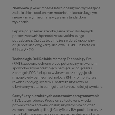
Znakomita jakość:
możesz łatwo obsługiwać wymagające
zadania dzięki doskonałym materiałom konstrukcyjnym,
niewielkim wymiarom i najwyższym standardom
wykonania.
Lepsze połączenia:
szeroka gama łatwo dostępnych
portów zapewnia łączność ze wszystkim, czego
potrzebujesz. Oprócz tego możesz wybrać opcjonalny
drugi port sieciowy, kartę sieciową 10 GbE lub kartę Wi-Fi
6E Intel AX210.
Technologia Dell Reliable Memory Technology Pro
(RMT):
zapewnia ochronę przed potencjalnymi awariami
spowodowanymi przez błędy pamięci. W połączeniu
z pamięcią ECC funkcja ta wykrywa oraz koryguje lub
mapuje błędy pamięci. Technologia RMT Pro monitoruje
również kondycję systemu i ostrzega użytkownika
o krytycznym stanie pamięci oraz konieczności jej wymiany.
Certyfikaty niezależnych dostawców oprogramowania
(ISV):
stacje robocze Precision są testowane w celu
potwierdzenia sprawnej obsługi używanych na co dzień
zaawansowanych aplikacji. Certyfikaty ISV posiadane przez
firmę Dell obejmują najpopularniejsze niezależne aplikacje.