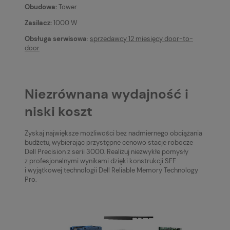
Obudowa:
Tower
Zasilacz:
1000 W
Obsługa serwisowa
:
sprzedawcy 12 miesięcy door-to-
door
Niezrównana wydajność i
niski koszt
Zyskaj największe możliwości bez nadmiernego obciążania
budżetu, wybierając przystępne cenowo stacje robocze
Dell Precision z serii 3000. Realizuj niezwykłe pomysły
z profesjonalnymi wynikami dzięki konstrukcji SFF
i wyjątkowej technologii Dell Reliable Memory Technology
Pro.