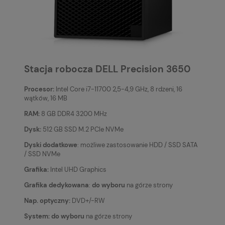
Stacja robocza DELL Precision 3650
Procesor:
Intel Core i7-11700 2,5-4,9 GHz, 8 rdzeni, 16
wątków, 16 MB
RAM:
8 GB DDR4 3200 MHz
Dysk:
512 GB SSD M.2 PCIe NVMe
Dyski dodatkowe
: możliwe zastosowanie HDD / SSD SATA
/ SSD NVMe
Grafika:
Intel UHD Graphics
Grafika dedykowana
:
do wyboru
na górze strony
Nap. optyczny:
DVD+/-RW
System:
do wyboru
na górze strony