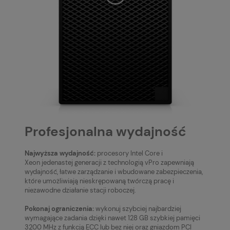
Profesjonalna wydajność
Najwyższa wydajność:
procesory Intel Core i
Xeon jedenastej generacji z technologią vPro zapewniają
wydajność, łatwe zarządzanie i wbudowane zabezpieczenia,
które umożliwiają nieskrępowaną twórczą pracę i
niezawodne działanie stacji roboczej.
Pokonaj ograniczenia:
wykonuj szybciej najbardziej
wymagające zadania dzięki nawet 128 GB szybkiej pamięci
3200 MHz z funkcją ECC lub bez niej oraz gniazdom PCI