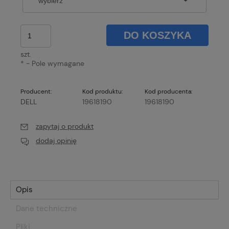
DO KOSZYKA
szt.
*
- Pole wymagane
Producent:
Kod produktu:
Kod producenta:
DELL
19618190
19618190
zapytaj o produkt
dodaj opinię
Opis
Dane techniczne
Pliki