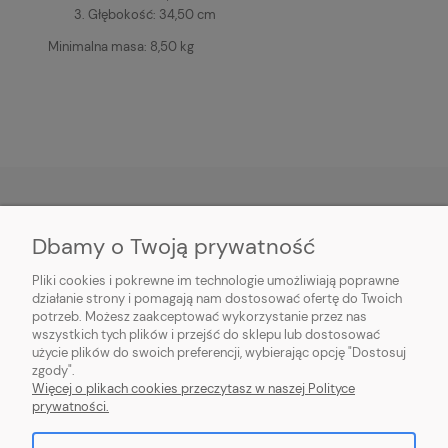
Głębokość: 34,50 cm
Minimalna masa: 8,50 kg
Dbamy o Twoją prywatność
O NAS
Pliki cookies i pokrewne im technologie umożliwiają poprawne
INFORMACJE
działanie strony i pomagają nam dostosować ofertę do Twoich
potrzeb. Możesz zaakceptować wykorzystanie przez nas
wszystkich tych plików i przejść do sklepu lub dostosować
PŁATNOŚCI I DOSTAWA
użycie plików do swoich preferencji, wybierając opcję "Dostosuj
zgody".
POMOC
Więcej o plikach cookies przeczytasz w naszej Polityce
prywatności.
MOJE KONTO