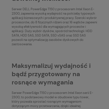
Serwer DELL PowerEdge T150 z procesorem Intel Xeon E-
2300, zapewnia wysoką wydajność na potrzeby typowych
aplikacji biznesowych i produktywnej pracy. Szeroki wybrór
procesorów, do 8 fizycznych rdzeni oraz 16 wątków zapewni
wysoką efektywność dla wymagających procesów i
aplikacji. Duży wybór dysków, spośród technologii: HDD
SATA, HDD SAS, SSD SATA, SSD vSAS oraz SSD SAS
pozwoli na optymalizację zasobów dyskowych do
zastosowania.
Maksymalizuj wydajność i
bądź przygotowany na
rosnące wymagania
Serwer PowerEdge T150 z procesorem Intel Xeon serii E-
2300, to podstawowy model w obudowie typu tower,
który pozwala sprostać rosnącym wymaganiom
dotyczącym mocy przetwarzania, dzięki idealnej