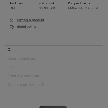
Producent:
Kod produktu:
Kod producenta:
DELL
33088090
EMEA_PET150SPL4
zapytaj o produkt
dodaj opinię
Opis
Dane techniczne
Pliki
Produkty powiązane
Opinie o produkcie (0)