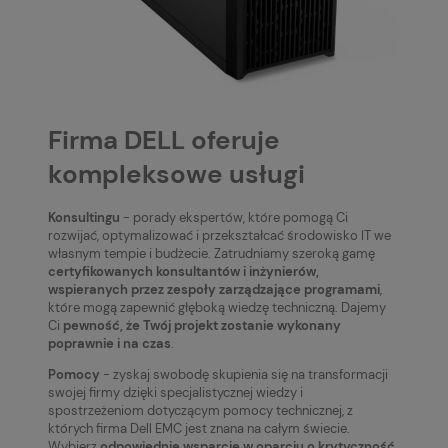
Firma DELL oferuje
kompleksowe usługi
Konsultingu
- porady ekspertów, które pomogą Ci
rozwijać, optymalizować i przekształcać środowisko IT we
własnym tempie i budżecie. Zatrudniamy szeroką gamę
certyfikowanych konsultantów i inżynierów,
wspieranych przez zespoły zarządzające programami
,
które mogą zapewnić głęboką wiedzę techniczną. Dajemy
Ci
pewność, że Twój projekt zostanie wykonany
poprawnie i na czas
.
Pomocy
- zyskaj swobodę skupienia się na transformacji
swojej firmy dzięki specjalistycznej wiedzy i
spostrzeżeniom dotyczącym pomocy technicznej, z
których firma Dell EMC jest znana na całym świecie.
Wybierz
odpowiednie wsparcie w oparciu o krytyczność