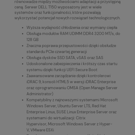
równowadze między możliwościami adaptacji a przystępną
ceną. Serwer DELL T150 wyposażony jest w wiele
systemów oraz funkcjonalności, które pozwalają
wykorzystać potencjał nowych rozwiązań technologicznych.
Wyższa wydajność chłodzenia oraz wymiany ciepła
Obsługa modułów RAM UDIMM DDR4 3200 MT/s, do
128 GB
Znaczna poprawa przepustowości dzięki obsłudze
standardu PCIe czwartej generacji
Obsługa dysków SSD SATA, vSAS oraz SAS
Udoskonalone zabezpieczenia i krótszy czas startu
systemu dzięki funkcji UEFI Secure Boot
Zaawansowane zarządzanie dzięki kontrolerowi
iDRAC 9, konsoli HTML5 w wersji iDRAC Enterprise
oraz oprogramowaniu OMSA (Open Manage Server
Administrator)
Kompatybilny z najnowszymi systemami Microsoft
Windows Server, Ubuntu Server LTS, Red Hat
Enterprise Linux, SUSE Linux Enterprise Server oraz
systemami do wirtualizacji: Citrix
Hypervisor, Microsoft Windows Server z Hyper-
V, VMware ESXi