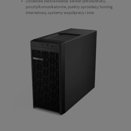
Docelowe zastosowania: serwer plików/druku,
poczty/komunikatorów, punkty sprzedaży, hosting
internetowy, systemy współpracy i inne