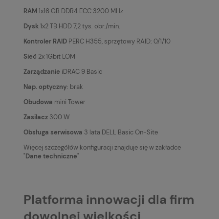
RAM
1x16 GB DDR4 ECC 3200 MHz
Dysk
1x2 TB HDD 7,2 tys. obr./min.
Kontroler RAID
PERC H355, sprzętowy RAID: 0/1/10
Sieć
2x 1Gbit LOM
Zarządzanie
iDRAC 9 Basic
Nap. optyczny
: brak
Obudowa
mini Tower
Zasilacz
300 W
Obsługa serwisowa
3 lata DELL Basic On-Site
Więcej szczegółów konfiguracji znajduje się w zakładce
"
Dane techniczne
"
Platforma innowacji dla firm
dowolnej wielkości