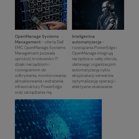
OpenManage Systems
Inteligentna
Management
- oferta Dell
automatyzacja
-
EMC OpenManage Systems
rozwiązania PowerEdge i
Management pozwala
OpenManage integrują
uprościć środowisko IT
narzędzia w całej ofercie,
dzięki narzędziom i
ułatwiając organizacjom
rozwiązaniom do
automatyzację cyklu
odkrywania, monitorowania,
eksploatacji serwerów,
aktualizowania i wdrażania
optymalizację operacji i
infrastruktury PowerEdge
efektywne skalowanie.
oraz zarządzania nią.