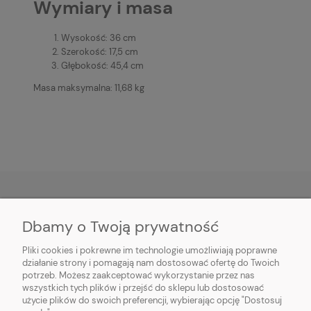
Wymiary i masa
Wysokość: 36 cm
Szerokość: 17,5 cm
Głębokość: 45,4 cm
Masa maksymalna: 11,68 kg
Dbamy o Twoją prywatność
O NAS
Pliki cookies i pokrewne im technologie umożliwiają poprawne
INFORMACJE
działanie strony i pomagają nam dostosować ofertę do Twoich
potrzeb. Możesz zaakceptować wykorzystanie przez nas
wszystkich tych plików i przejść do sklepu lub dostosować
PŁATNOŚCI I DOSTAWA
użycie plików do swoich preferencji, wybierając opcję "Dostosuj