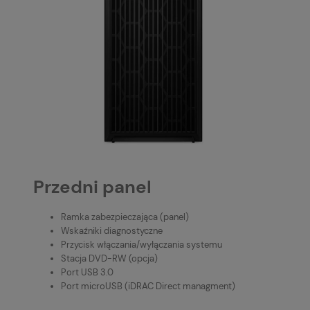
Przedni panel
Ramka zabezpieczająca (panel)
Wskaźniki diagnostyczne
Przycisk włączania/wyłączania systemu
Stacja DVD-RW (opcja)
Port USB 3.0
Port microUSB (iDRAC Direct managment)