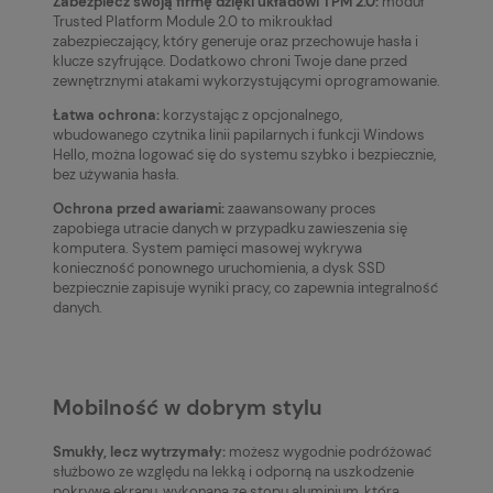
Zabezpiecz swoją firmę dzięki układowi TPM 2.0:
moduł
Trusted Platform Module 2.0 to mikroukład
zabezpieczający, który generuje oraz przechowuje hasła i
klucze szyfrujące. Dodatkowo chroni Twoje dane przed
zewnętrznymi atakami wykorzystującymi oprogramowanie.
Łatwa ochrona:
korzystając z opcjonalnego,
wbudowanego czytnika linii papilarnych i funkcji Windows
Hello, można logować się do systemu szybko i bezpiecznie,
bez używania hasła.
Ochrona przed awariami:
zaawansowany proces
zapobiega utracie danych w przypadku zawieszenia się
komputera. System pamięci masowej wykrywa
konieczność ponownego uruchomienia, a dysk SSD
bezpiecznie zapisuje wyniki pracy, co zapewnia integralność
danych.
Mobilność w dobrym stylu
Smukły, lecz wytrzymały:
możesz wygodnie podróżować
służbowo ze względu na lekką i odporną na uszkodzenie
pokrywę ekranu, wykonaną ze stopu aluminium, która