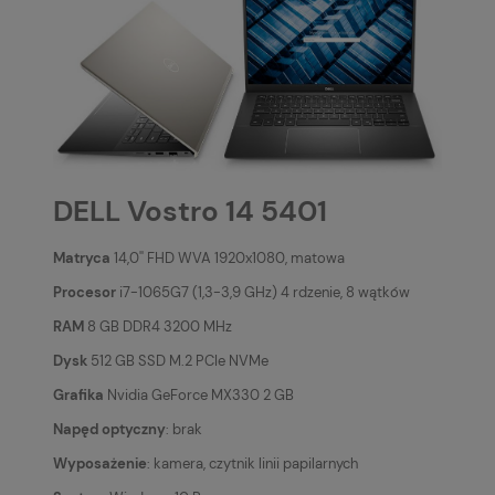
DELL Vostro 14 5401
Matryca
14,0'' FHD WVA 1920x1080, matowa
Procesor
i7-1065G7 (1,3-3,9 GHz) 4 rdzenie, 8 wątków
RAM
8 GB DDR4 3200 MHz
Dysk
512 GB SSD M.2 PCIe NVMe
Grafika
Nvidia GeForce MX330 2 GB
Napęd optyczny
: brak
Wyposażenie
: kamera, czytnik linii papilarnych