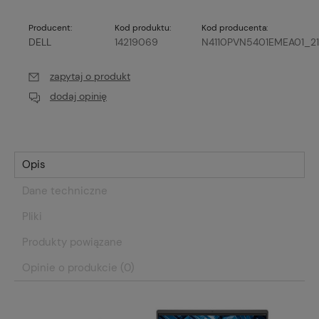
Producent:
Kod produktu:
Kod producenta:
DELL
14219069
N4110PVN5401EMEA01_21
zapytaj o produkt
dodaj opinię
Opis
Dane techniczne
Pliki
Produkty powiązane
Opinie o produkcie (0)