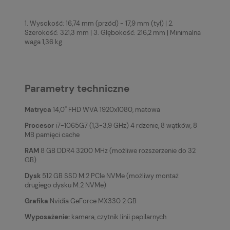
1. Wysokość: 16,74 mm (przód) - 17,9 mm (tył) | 2.
Szerokość: 321,3 mm | 3. Głębokość: 216,2 mm | Minimalna
waga 1,36 kg
Parametry techniczne
Matryca
14,0'' FHD WVA 1920x1080, matowa
Procesor
i7-1065G7 (1,3-3,9 GHz) 4 rdzenie, 8 wątków, 8
MB pamięci cache
RAM
8 GB DDR4 3200 MHz (możliwe rozszerzenie do 32
GB)
Dysk
512 GB SSD M.2 PCIe NVMe (możliwy montaż
drugiego dysku M.2 NVMe)
Grafika
Nvidia GeForce MX330 2 GB
Wyposażenie:
kamera, czytnik linii papilarnych