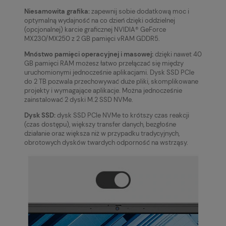
Niesamowita grafika:
zapewnij sobie dodatkową moc i
optymalną wydajność na co dzień dzięki oddzielnej
(opcjonalnej) karcie graficznej NVIDIA® GeForce
MX230/MX250 z 2 GB pamięci vRAM GDDR5.
Mnóstwo pamięci operacyjnej i masowej:
dzięki nawet 40
GB pamięci RAM możesz łatwo przełączać się między
uruchomionymi jednocześnie aplikacjami. Dysk SSD PCIe
do 2 TB pozwala przechowywać duże pliki, skomplikowane
projekty i wymagające aplikacje. Można jednocześnie
zainstalować 2 dyski M.2 SSD NVMe.
Dysk SSD:
dysk SSD PCIe NVMe to krótszy czas reakcji
(czas dostępu), większy transfer danych, bezgłośne
działanie oraz większa niż w przypadku tradycyjnych,
obrotowych dysków twardych odporność na wstrząsy.