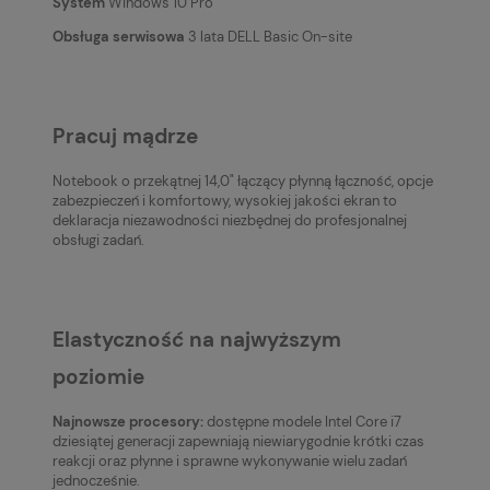
System
Windows 10 Pro
Obsługa serwisowa
3 lata DELL Basic On-site
Pracuj mądrze
Notebook o przekątnej 14,0" łączący płynną łączność, opcje
zabezpieczeń i komfortowy, wysokiej jakości ekran to
deklaracja niezawodności niezbędnej do profesjonalnej
obsługi zadań.
Elastyczność na najwyższym
poziomie
Najnowsze procesory:
dostępne modele Intel Core i7
dziesiątej generacji zapewniają niewiarygodnie krótki czas
reakcji oraz płynne i sprawne wykonywanie wielu zadań
jednocześnie.