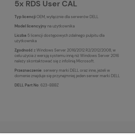
5x RDS User CAL
Typ licencji
OEM, wyłącznie dla serwerów DELL
Model licencyjny
na użytkownika
Liczba
5 licencji dostępowych zdalnego pulpitu dla
użytkownika
Zgodność
z Windows Server 2016/2012 R2/2012/2008, w
celu użycia z wersją systemu inną niż Windows Server 2016
należy skontaktować się z infolinią Microsoft.
Przeznaczenie
: serwery marki DELL oraz inne, jeżeli w
domenie znajduje się przynajmniej jeden serwer marki DELL
DELL Part No
: 623-BBBZ