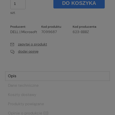
DO KOSZYKA
szt.
Producent:
Kod produktu:
Kod producenta:
DELL | Microsoft
7099687
623-BBBZ
zapytaj o produkt
dodaj opinię
Opis
Dane techniczne
Koszty dostawy
Produkty powiązane
Opinie o produkcie (0)