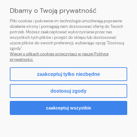
Dbamy o Twoją prywatność
O NAS
Pliki cookies i pokrewne im technologie umożliwiają poprawne
INFORMACJE
działanie strony i pomagają nam dostosować ofertę do Twoich
potrzeb. Możesz zaakceptować wykorzystanie przez nas
wszystkich tych plików i przejść do sklepu lub dostosować
PŁATNOŚCI I DOSTAWA
użycie plików do swoich preferencji, wybierając opcję "Dostosuj
zgody".
POMOC
Więcej o plikach cookies przeczytasz w naszej Polityce
prywatności.
MOJE KONTO
zaakceptuj tylko niezbędne
dostosuj zgody
2026 © komputerydlafirm.pl - wszystkie prawa zastrzeżone.
zaakceptuj wszystkie
pokaż pełną wersję strony
Sklep internetowy Shoper Premium