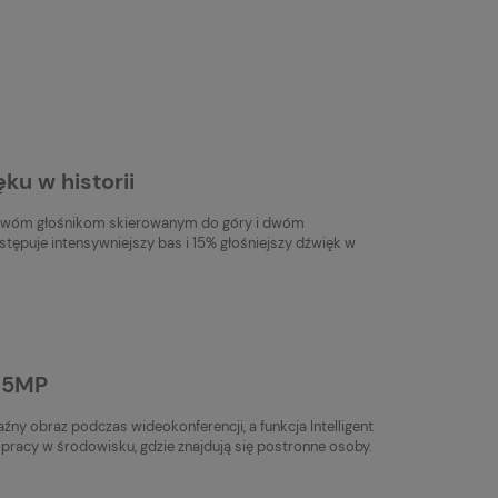
ku w historii
i dwóm głośnikom skierowanym do góry i dwóm
ępuje intensywniejszy bas i 15% głośniejszy dźwięk w
 5MP
ny obraz podczas wideokonferencji, a funkcja Intelligent
pracy w środowisku, gdzie znajdują się postronne osoby.