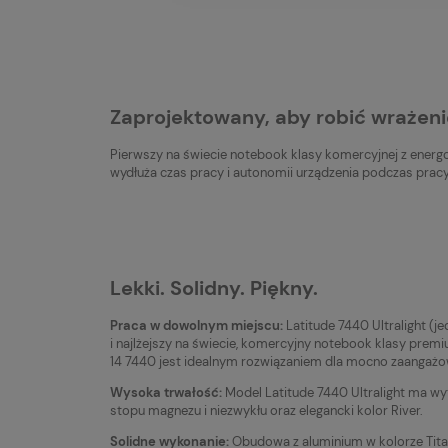
Zaprojektowany, aby robić wrażeni
Pierwszy na świecie notebook klasy komercyjnej z energoo
wydłuża czas pracy i autonomii urządzenia podczas pracy 
Lekki. Solidny. Piękny.
Praca w dowolnym miejscu:
Latitude 7440 Ultralight (j
i najlżejszy na świecie, komercyjny notebook klasy premi
14 7440 jest idealnym rozwiązaniem dla mocno zaangażo
Wysoka trwałość:
Model Latitude 7440 Ultralight ma wy
stopu magnezu i niezwykłu oraz elegancki kolor River.
Solidne wykonanie:
Obudowa z aluminium w kolorze Titan