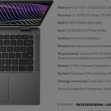
Matryca
14,0″ FHD+ (1920x1200), 2
Procesor
i5-1335U 10 rdzeni: 2P+8E 
RAM
16 GB LPDDR5 4800 MHz
Dysk
512 GB SSD M.2 PCIe NVMe
Grafika
Intel Iris Xe Graphics
Klawiatura
energooszczędna klawiat
Wyposażenie:
kamera FHD+IR (Express
SmartCard, instalacja antenowa W
Bateria
57 Wh z ExpressCharge Boos
System
Windows 11 Pro (możliwy Wi
Obsługa serwisowa
3 lata DELL Pr
Więcej szczegółów konfiguracji znaj
Dokument -
karta katalogowa - sp