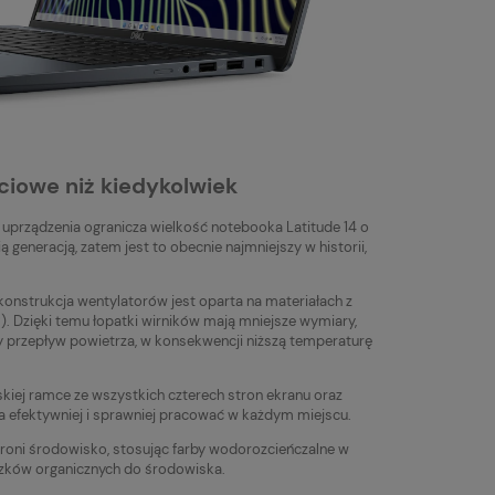
ciowe niż kiedykolwiek
uprządzenia ogranicza wielkość notebooka Latitude 14 o
generacją, zatem jest to obecnie najmniejszy w historii,
.
konstrukcja wentylatorów jest oparta na materiałach z
). Dzięki temu łopatki wirników mają mniejsze wymiary,
 przepływ powietrza, w konsekwencji niższą temperaturę
kiej ramce ze wszystkich czterech stron ekranu oraz
 efektywniej i sprawniej pracować w każdym miejscu.
hroni środowisko, stosując farby wodorozcieńczalne w
iązków organicznych do środowiska.