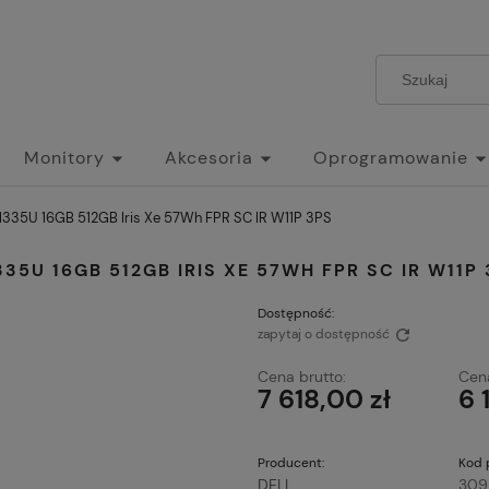
Monitory
Akcesoria
Oprogramowanie
-1335U 16GB 512GB Iris Xe 57Wh FPR SC IR W11P 3PS
335U 16GB 512GB IRIS XE 57WH FPR SC IR W11P
Dostępność:
zapytaj o dostępność
Cena brutto:
Cena
7 618,00 zł
6 
Producent:
Kod 
DELL
309