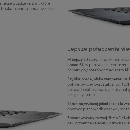
także urządzenia 2 w 1, które
ebooka, namiotu, podstawki lub
Lepsze połączenia sie
Mniejszy i lżejszy:
nowa konstrukcja 
ponad 6% w porównaniu z poprzednią 
komercyjny notebook z ekranem 14"
Szybka praca, niska temperatura:
polimerów ciekłokrystalicznych (LCP
bezwładność i zapewniają optymalny
całego systemu.
Ekran najwyższej jakości:
dzięki wąs
powłoce przeciwodblaskowej, można
Zrównoważony rozwój:
firma Dell c
celu ograniczenia emisji lotnych zw