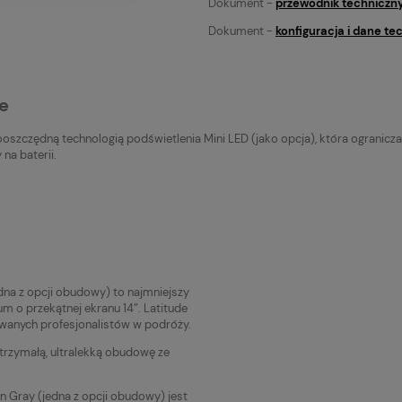
Dokument -
przewodnik techniczny 
Dokument -
konfiguracja i dane te
e
szczędną technologią podświetlenia Mini LED (jako opcja), która ogranicza 
na baterii.
edna z opcji obudowy) to najmniejszy
um o przekątnej ekranu 14”. Latitude
wanych profesjonalistów w podróży.
trzymałą, ultralekką obudowę ze
 Gray (jedna z opcji obudowy) jest