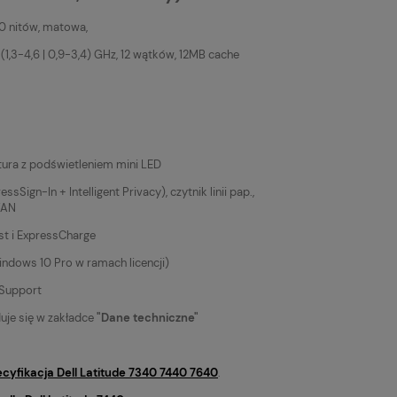
50 nitów, matowa,
(1,3-4,6 | 0,9-3,4) GHz, 12 wątków, 12MB cache
ura z podświetleniem mini LED
Sign-In + Intelligent Privacy), czytnik linii pap.,
WAN
t i ExpressCharge
ndows 10 Pro w ramach licencji)
oSupport
duje się w zakładce
"Dane techniczne"
ecyfikacja Dell Latitude 7340 7440 7640
.