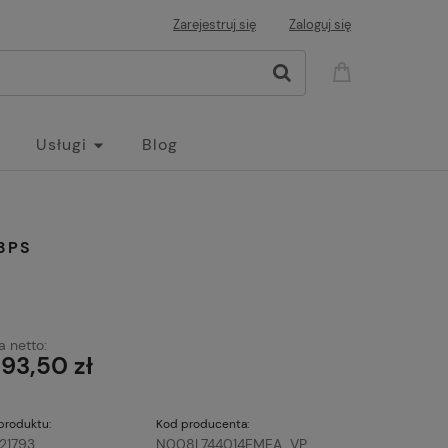
Zarejestruj się
Zaloguj się
Usługi
Blog
 3PS
 netto:
193,50 zł
produktu:
Kod producenta:
21793
N008L744014EMEA_VP