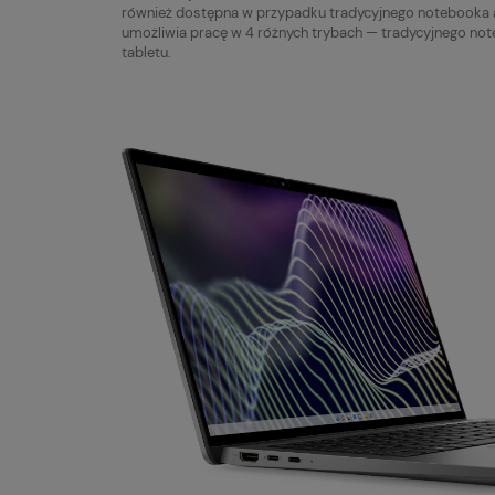
również dostępna w przypadku tradycyjnego notebooka a 
umożliwia pracę w 4 różnych trybach — tradycyjnego not
tabletu.