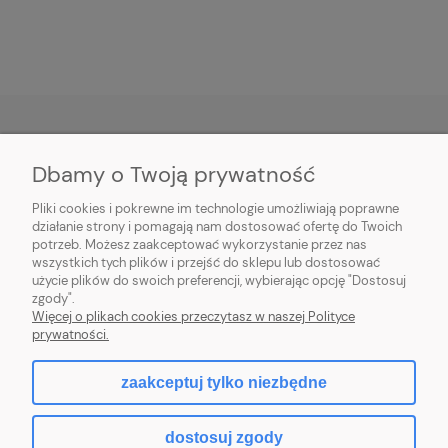
Dbamy o Twoją prywatność
O NAS
Pliki cookies i pokrewne im technologie umożliwiają poprawne
INFORMACJE
działanie strony i pomagają nam dostosować ofertę do Twoich
potrzeb. Możesz zaakceptować wykorzystanie przez nas
wszystkich tych plików i przejść do sklepu lub dostosować
PŁATNOŚCI I DOSTAWA
użycie plików do swoich preferencji, wybierając opcję "Dostosuj
zgody".
POMOC
Więcej o plikach cookies przeczytasz w naszej Polityce
prywatności.
MOJE KONTO
zaakceptuj tylko niezbędne
dostosuj zgody