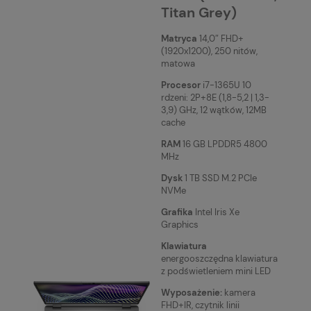
Titan Grey)
Matryca
14,0″ FHD+
(1920x1200), 250 nitów,
matowa
Procesor
i7-1365U 10
rdzeni: 2P+8E (1,8-5,2 | 1,3-
3,9) GHz, 12 wątków, 12MB
cache
RAM
16 GB LPDDR5 4800
MHz
Dysk
1 TB SSD M.2 PCIe
NVMe
Grafika
Intel Iris Xe
Graphics
Klawiatura
energooszczędna klawiatura
z podświetleniem mini LED
Wyposażenie:
kamera
FHD+IR,
czytnik linii