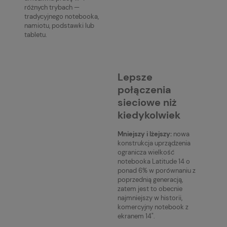
różnych trybach —
tradycyjnego notebooka,
namiotu, podstawki lub
tabletu.
Lepsze
połączenia
sieciowe niż
kiedykolwiek
Mniejszy i lżejszy:
nowa
konstrukcja uprządzenia
ogranicza wielkość
notebooka Latitude 14 o
ponad 6% w porównaniu z
poprzednią generacją,
zatem jest to obecnie
najmniejszy w historii,
komercyjny notebook z
ekranem 14".