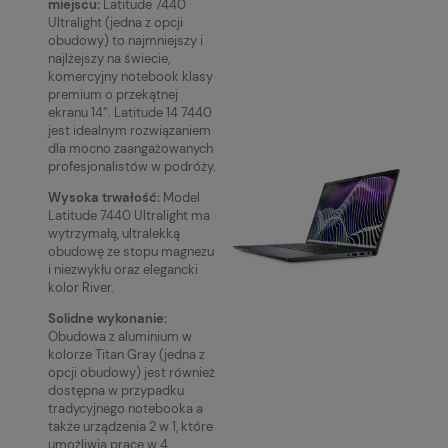
miejscu:
Latitude 7440
Ultralight (jedna z opcji
obudowy) to najmniejszy i
najlżejszy na świecie,
komercyjny notebook klasy
premium o przekątnej
ekranu 14”. Latitude 14 7440
jest idealnym rozwiązaniem
dla mocno zaangażowanych
profesjonalistów w podróży.
Wysoka trwałość:
Model
Latitude 7440 Ultralight ma
wytrzymałą, ultralekką
obudowę ze stopu magnezu
i niezwykłu oraz elegancki
kolor River.
Solidne wykonanie:
Obudowa z aluminium w
kolorze Titan Gray (jedna z
opcji obudowy) jest również
dostępna w przypadku
tradycyjnego notebooka a
także urządzenia 2 w 1, które
umożliwia pracę w 4