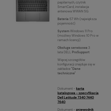
papilarnych, czytnik
SmartCard, instalacja
antenowa WWAN 5G
Bateria
57 Wh (największa
pojemność)
System
Windows 11 Pro
(możliwy Windows 10 Pro w
ramach licencji)
Obsługa serwisowa
3
lata DELL
ProSupport
Więcej szczegółów
konfiguracji znajduje się w
zakładce
"Dane
techniczne"
Dokument -
karta
katalogowa - specyfikacja
Dell Latitude 7340 7440
7640
.
Dokument -
przewodnik