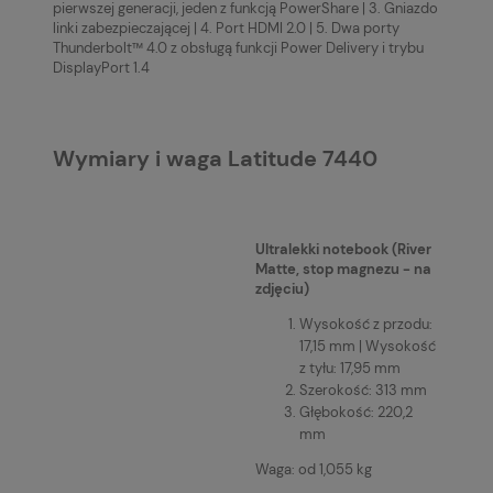
pierwszej generacji, jeden z funkcją PowerShare | 3. Gniazdo
linki zabezpieczającej | 4. Port HDMI 2.0 | 5. Dwa porty
Thunderbolt™ 4.0 z obsługą funkcji Power Delivery i trybu
DisplayPort 1.4
Wymiary i waga Latitude 7440
Ultralekki notebook (River
Matte, stop magnezu - na
zdjęciu)
Wysokość z przodu:
17,15 mm | Wysokość
z tyłu: 17,95 mm
Szerokość: 313 mm
Głębokość: 220,2
mm
Waga: od 1,055 kg