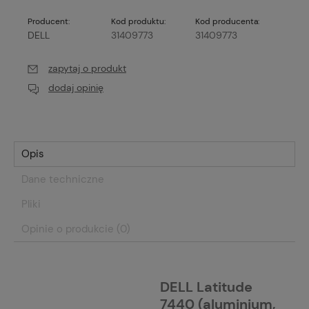
Producent:
Kod produktu:
Kod producenta:
DELL
31409773
31409773
zapytaj o produkt
dodaj opinię
Opis
Dane techniczne
Pliki
Opinie o produkcie (0)
DELL Latitude
7440 (aluminium,