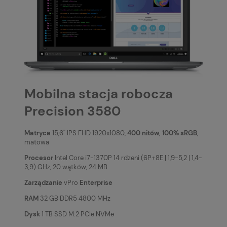
Mobilna stacja robocza
Precision 3580
Matryca
15,6'' IPS FHD 1920x1080,
400 nitów, 100% sRGB
,
matowa
Procesor
Intel Core i7-1370P 14 rdzeni (6P+8E | 1,9-5,2 | 1,4-
3,9) GHz, 20 wątków, 24 MB
Zarządzanie
vPro
Enterprise
RAM
32 GB DDR5 4800 MHz
Dysk
1 TB SSD M.2 PCIe NVMe