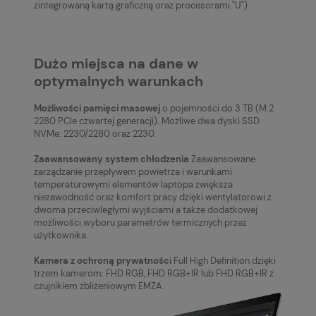
zintegrowaną kartą graficzną oraz procesorami "U").
Dużo miejsca na dane w
optymalnych warunkach
Możliwości pamięci masowej
o pojemności do 3 TB (M.2
2280 PCIe czwartej generacji). Możliwe dwa dyski SSD
NVMe: 2230/2280 oraz 2230.
Zaawansowany system chłodzenia
Zaawansowane
zarządzanie przepływem powietrza i warunkami
temperaturowymi elementów laptopa zwiększa
niezawodność oraz komfort pracy dzięki wentylatorowi z
dwoma przeciwległymi wyjściami a także dodatkowej
możliwości wyboru parametrów termicznych przez
użytkownika.
Kamera z ochroną prywatności
Full High Definition dzięki
trzem kamerom: FHD RGB, FHD RGB+IR lub FHD RGB+IR z
czujnikiem zbliżeniowym EMZA.