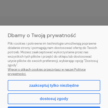
Dbamy o Twoją prywatność
O NAS
Pliki cookies i pokrewne im technologie umożliwiają poprawne
INFORMACJE
działanie strony i pomagają nam dostosować ofertę do Twoich
potrzeb. Możesz zaakceptować wykorzystanie przez nas
wszystkich tych plików i przejść do sklepu lub dostosować
PŁATNOŚCI I DOSTAWA
użycie plików do swoich preferencji, wybierając opcję "Dostosuj
zgody".
POMOC
Więcej o plikach cookies przeczytasz w naszej Polityce
prywatności.
MOJE KONTO
zaakceptuj tylko niezbędne
dostosuj zgody
2026 © komputerydlafirm.pl - wszystkie prawa zastrzeżone.