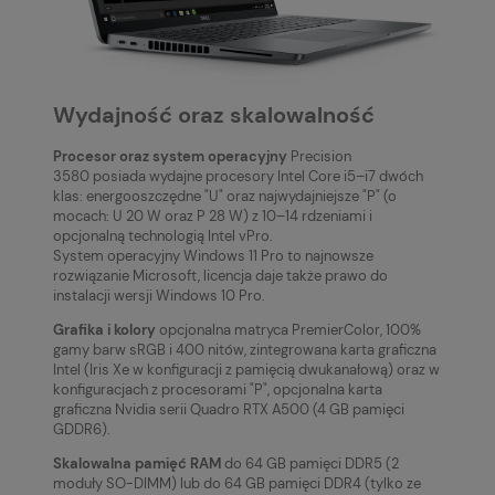
Wydajność oraz skalowalność
Procesor oraz system operacyjny
Precision
3580
posiada wydajne procesory Intel Core i5–i7 dwóch
klas: energooszczędne "U" oraz najwydajniejsze "P" (o
mocach: U 20 W oraz P 28 W) z 10–14 rdzeniami i
opcjonalną technologią Intel vPro.
System operacyjny Windows 11 Pro to najnowsze
rozwiązanie Microsoft, licencja daje także prawo do
instalacji wersji Windows 10 Pro.
Grafika i kolory
opcjonalna matryca PremierColor, 100%
gamy barw sRGB i 400 nitów, zintegrowana karta graficzna
Intel (Iris Xe w konfiguracji z pamięcią dwukanałową) oraz w
konfiguracjach z procesorami "P", opcjonalna karta
graficzna Nvidia serii Quadro RTX A500 (4 GB pamięci
GDDR6).
Skalowalna pamięć RAM
do 64 GB pamięci DDR5 (2
moduły SO-DIMM) lub do 64 GB pamięci DDR4 (tylko ze