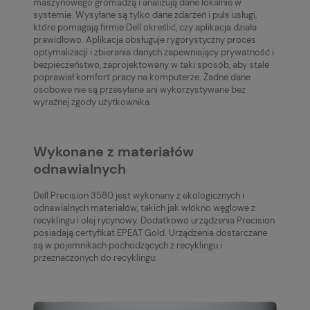
maszynowego gromadzą i analizują dane lokalnie w
systemie. Wysyłane są tylko dane zdarzeń i puls usługi,
które pomagają firmie Dell określić, czy aplikacja działa
prawidłowo. Aplikacja obsługuje rygorystyczny proces
optymalizacji i zbierania danych zapewniający prywatność i
bezpieczeństwo, zaprojektowany w taki sposób, aby stale
poprawiał komfort pracy na komputerze. Żadne dane
osobowe nie są przesyłane ani wykorzystywane bez
wyraźnej zgody użytkownika.
Wykonane z materiałów
odnawialnych
Dell Precision 3580
jest wykonany z ekologicznych i
odnawialnych materiałów, takich jak włókno węglowe z
recyklingu i olej rycynowy. Dodatkowo urządzenia Precision
posiadają certyfikat EPEAT Gold. Urządzenia dostarczane
są w pojemnikach pochodzących z recyklingu i
przeznaczonych do recyklingu.