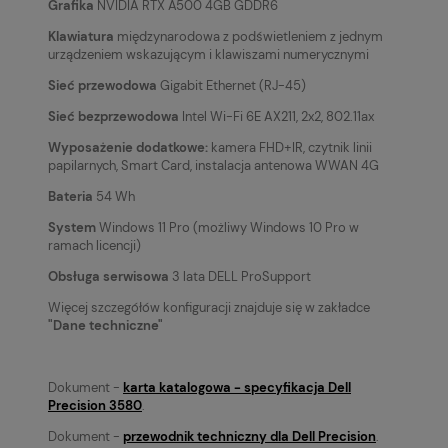
Grafika
NVIDIA RTX A500 4GB GDDR6
Klawiatura
międzynarodowa z podświetleniem z jednym
urządzeniem wskazującym i klawiszami numerycznymi
Sieć przewodowa
Gigabit Ethernet (RJ-45)
Sieć bezprzewodowa
Intel Wi-Fi 6E AX211, 2x2, 802.11ax
Wyposażenie dodatkowe:
kamera FHD+IR, czytnik linii
papilarnych, Smart Card, instalacja antenowa WWAN 4G
Bateria
54 Wh
System
Windows 11 Pro (możliwy Windows 10 Pro w
ramach licencji)
Obsługa serwisowa
3 lata DELL ProSupport
Więcej szczegółów konfiguracji znajduje się w zakładce
"Dane techniczne"
Dokument -
karta katalogowa - specyfikacja Dell
Precision 3580
.
Dokument -
przewodnik techniczny dla Dell Precision
.