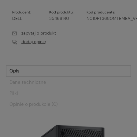
Producent:
Kod produktu:
Kod producenta:
DELL
35468140
N010PT3680MTEMEA_V
zapytaj o produkt
dodaj opinię
Opis
Dane techniczne
Pliki
Opinie o produkcie (0)