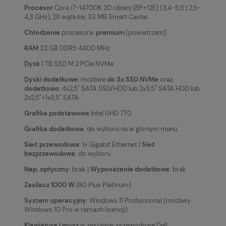
Procesor
Core i7-14700K 20 rdzeni (8P+12E) (3,4-5,5 | 2,5-
4,3 GHz), 28 wątków, 33 MB Smart Cache
Chłodzenie
procesora:
premium
(powietrzem)
RAM
32 GB DDR5 4400 MHz
Dysk
1 TB SSD M.2 PCIe NVMe
Dyski dodatkowe
: możliwe
do 3x SSD NVMe
oraz
dodatkowo
: 4x2,5" SATA SSD/HDD lub 2x3,5" SATA HDD lub
2x2,5"+1x3,5" SATA
Grafika podstawowa
Intel UHD 770
Grafika dodatkowa
: do wyboru na w górnym menu
Sieć przewodowa
: 1x Gigabit Ethernet
|
Sieć
bezprzewodowa
: do wyboru
Nap. optyczny
: brak |
Wyposażenie dodatkowe
: brak
Zasilacz
1000 W
(80 Plus Platinum)
System operacyjny
: Windows 11 Professional (możliwy
Windows 10 Pro w ramach licencji)
Klawiatura i mysz
w zestawie: przewodowe Dell