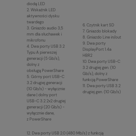
diodą LED
2. Wskaźnik LED
aktywności dysku
twardego
6. Czytnik kart SD
3. Gniazdo audio 3,5
7. Gniazdo blokady
mm dla słuchawek i
8. Gniazdo Line in/out
mikrofonu
9. Dwa porty
4. Dwa porty USB 3.2
DisplayPort 1.4a
Typu A pierwszej
HBR2
generacji (5 Gb/s),
10. Dwa porty USB-C
dolny z
3.2 drugiej gen. (10
obsługą PowerShare
Gb/s), dolny z
5. Górny port USB-C
funkcją PowerShare
3.2 drugiej generacji
11. Dwa porty USB 3.2
(10 Gb/s) - wyłącznie
drugiej gen. (10 Gb/s)
dane | dolny port
USB-C 3.2 2x2 drugiej
generacji (20 Gb/s) -
wyłącznie dane,
z PowerShare
12. Dwa porty USB 2.0 (480 Mb/s) z funkcją