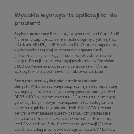
Wysokie wymagania aplikacji to nie
problem!
Szybkie procesory
Procesory 14. generacji Intel Core i3 / i5
/ i7 oraz i9, zaprojektowane w technologii hybrydowej (np.
20 rdzeni: 8P+12E), TDP: 65 W lub 125 W, przełamują barierę
wydajności dostępnej w poprzednich generacjach,
jednocześnie ograniczając średnie zapotrzebowanie na
energię. Do najbardziej wymagających zadań w
Precision
3680
dostępne są procesory z oznaczeniem "K" oraz
wyższą bazową częstotliwością taktowania rdzeni.
Bez ograniczeń wydajności oraz integralności
danych:
Wykonuj szybciej i bezpieczniej nawet najbardziej
wymagające zadania, dzięki nowej generacji pamięci RAM
DDR5 4400 MHz oraz magistrali PCIe czwartej oraz piątej
generacji. Dzięki nowym rozwiązaniom technologicznym
urządzenia jak karta graficzna, dyski SSD NVMe czy inne
peryferia wymagające dużego pasma, komunikują się z
procesorem znacznie szybciej niż wcześniej. Procesory
Intel Core serii od i5 do i9 czternastej generacji (Raptor
Lake), posiadają możliwość obsługi pamięci RAM DDR5 z