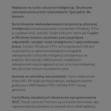
Najlepsza na rynku sztuczna inteligencja. Skuteczne
zabezpieczenia przed cyberatakami. Specjalnie dla
biznesu.
Kontrolowanie wielozadaniowości za pomocą sztucznej
inteligencji
pozwala pracować z systemem Windows 11 Pro
w zupełnie nowy sposób. Dzięki funkcjom takim jak
Copilot
w Windows możesz uzyskiwać precyzyjniejsze
odpowiedzi, rozwijać nowe umiejętności i optymalizować
pracę
. System Windows 11 Pro na komputerach Dell jest
wyposażony w najnowocześniejsze rozwiązania
zabezpieczeń i sztucznej inteligencji dostępne już na
pulpicie. Skorzystaj z efektywności, wydajności i
zabezpieczeń wspomaganych przez sztuczną inteligencję,
aby sprostać nowym wyzwaniom jutra.
Gotowa na wirtualną rzeczywistość
: twórz realistyczne
treści AR i VR dzięki profesjonalnym, wydajnym kartom
graficznym AMD Radeon PRO i NVIDIA RTX™ nowej
generacji.
Certyfikaty niezależnych dostawców oprogramowania
(ISV)
: Stacje robocze Precision są starannie testowane, aby
zapewnić płynne działanie używanych na co dzień aplikacji.