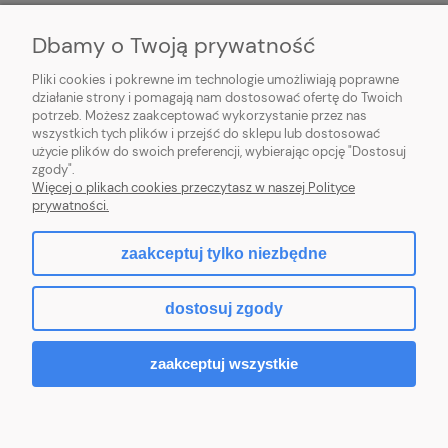
Dbamy o Twoją prywatność
O NAS
Pliki cookies i pokrewne im technologie umożliwiają poprawne
INFORMACJE
działanie strony i pomagają nam dostosować ofertę do Twoich
potrzeb. Możesz zaakceptować wykorzystanie przez nas
wszystkich tych plików i przejść do sklepu lub dostosować
PŁATNOŚCI I DOSTAWA
użycie plików do swoich preferencji, wybierając opcję "Dostosuj
zgody".
POMOC
Więcej o plikach cookies przeczytasz w naszej Polityce
prywatności.
MOJE KONTO
zaakceptuj tylko niezbędne
dostosuj zgody
2026 © komputerydlafirm.pl - wszystkie prawa zastrzeżone.
zaakceptuj wszystkie
pokaż pełną wersję strony
Sklep internetowy Shoper Premium