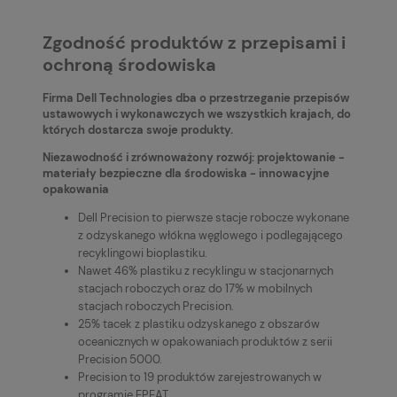
Zgodność produktów z przepisami i
ochroną środowiska
Firma Dell Technologies dba o przestrzeganie przepisów
ustawowych i wykonawczych we wszystkich krajach, do
których dostarcza swoje produkty.
Niezawodność i zrównoważony rozwój: projektowanie -
materiały bezpieczne dla środowiska - innowacyjne
opakowania
Dell Precision to pierwsze stacje robocze wykonane
z odzyskanego włókna węglowego i podlegającego
recyklingowi bioplastiku.
Nawet 46% plastiku z recyklingu w stacjonarnych
stacjach roboczych oraz do 17% w mobilnych
stacjach roboczych Precision.
25% tacek z plastiku odzyskanego z obszarów
oceanicznych w opakowaniach produktów z serii
Precision 5000.
Precision to 19 produktów zarejestrowanych w
programie EPEAT.