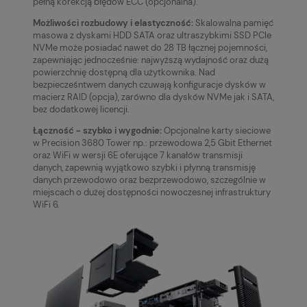
pełną korekcją błędów ECC (opcjonalna).
Możliwości rozbudowy i elastyczność:
Skalowalna pamięć
masowa z dyskami HDD SATA oraz ultraszybkimi SSD PCIe
NVMe może posiadać nawet do 28 TB łącznej pojemności,
zapewniając jednocześnie: najwyższą wydajność oraz dużą
powierzchnię dostępną dla użytkownika. Nad
bezpiecześntwem danych czuwają konfiguracje dysków w
macierz RAID (opcja), zarówno dla dysków NVMe jak i SATA,
bez dodatkowej licencji.
Łączność - szybko i wygodnie:
Opcjonalne karty sieciowe
w Precision 3680 Tower np.: przewodowa 2,5 Gbit Ethernet
oraz WiFi w wersji 6E oferujące 7 kanałów transmisji
danych, zapewnią wyjątkowo szybki i płynną transmisję
danych przewodowo oraz bezprzewodowo, szczególnie w
miejscach o dużej dostępności nowoczesnej infrastruktury
WiFi 6.