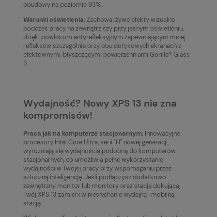
obudowy na poziomie 93% .
Warunki oświetlenia:
Zachowaj żywe efekty wizualne
podczas pracy na zewnątrz czy przy jasnym oświetleniu,
dzięki powłokom antyrefleksyjnym zapewniającym mniej
refleksów szczególnie przy obu dotykowych ekranach z
efektownymi, błyszczącymi powierzchniami Gorilla® Glass
3.
Wydajność? Nowy XPS 13 nie zna
kompromisów!
Praca jak na komputerze stacjonarnym:
Innowacyjne
procesory Intel Core Ultra, serii "H" nowej generacji,
wyróżniają się wydajnością podobną do komputerów
stacjonarnych, co umożliwia pełne wykorzystanie
wydajności w Twojej pracy przy wspomaganiu przez
sztuczną inteligencję. Jeśli podłączysz dodatkowo
zewnętrzny monitor lub monitory oraz stację dokującą,
Twój XPS 13 zamieni w niesłychanie wydajną i mobilną
stację.