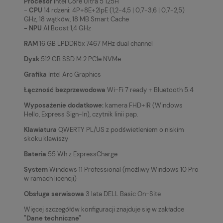
Procesor
Intel Core Ultra 5 125H
-
CPU
14 rdzeni: 4P+8E+2lpE (1,2-4,5 | 0,7-3,6 | 0,7-2,5)
GHz, 18 wątków, 18 MB Smart Cache
- NPU
AI Boost 1,4 GHz
RAM
16 GB LPDDR5x 7467 MHz dual channel
Dysk
512 GB SSD M.2 PCIe NVMe
Grafika
Intel Arc Graphics
Łączność bezprzewodowa
Wi-Fi 7 ready + Bluetooth 5.4
Wyposażenie dodatkowe:
kamera FHD+IR (Windows
Hello, Express Sign-In), czytnik linii pap.
Klawiatura
QWERTY PL/US z podświetleniem o niskim
skoku klawiszy
Bateria
55 Wh z ExpressCharge
System
Windows 11 Professional (możliwy Windows 10 Pro
w ramach licencji)
Obsługa serwisowa
3 lata DELL Basic On-Site
Więcej szczegółów konfiguracji znajduje się w zakładce
"Dane techniczne"