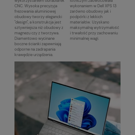
wykorzystaniem obrabiarek
lotniczym zaowocowała
CNC. Wysoka precyzyja
wykonaniem w Dell XPS 13
frezowania aluminiowej
zarówno obudowy jak i
obudowy tworzy elegancki
podpórki z lekkich
"design", a konstrukcja jest
materiałów. Uzyskano
sztywniejsza niż obudowy z
maksymalną wytrzymałość
magnezu czy z tworzywa.
i trwałość przy zachowaniu
Diamentowo wycinane
minimalnej wagi.
boczne ścianki zapewniają
odporne na zadrapania
krawędzie urządzenia.