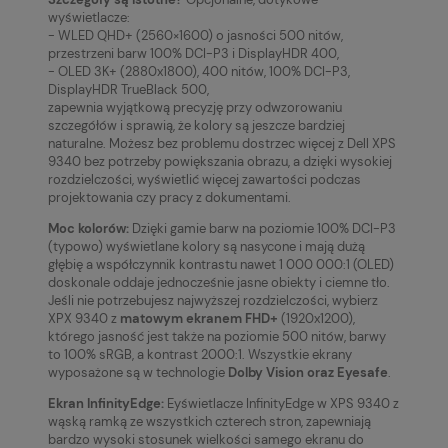
wyświetlacze:
- WLED QHD+ (2560×1600) o jasności 500 nitów,
przestrzeni barw 100% DCI-P3 i DisplayHDR 400,
- OLED 3K+ (2880x1800), 400 nitów, 100% DCI-P3,
DisplayHDR TrueBlack 500,
zapewnia wyjątkową precyzję przy odwzorowaniu
szczegółów i sprawią, że kolory są jeszcze bardziej
naturalne. Możesz bez problemu dostrzec więcej z Dell XPS
9340 bez potrzeby powiększania obrazu, a dzięki wysokiej
rozdzielczości, wyświetlić więcej zawartości podczas
projektowania czy pracy z dokumentami.
Moc kolorów:
Dzięki gamie barw na poziomie 100% DCI-P3
(typowo) wyświetlane kolory są nasycone i mają dużą
głębię a współczynnik kontrastu nawet 1 000 000:1 (OLED)
doskonale oddaje jednocześnie jasne obiekty i ciemne tło.
Jeśli nie potrzebujesz najwyższej rozdzielczości, wybierz
XPX 9340 z
matowym ekranem FHD+
(1920x1200),
którego jasność jest także na poziomie 500 nitów, barwy
to 100% sRGB, a kontrast 2000:1. Wszystkie ekrany
wyposażone są w technologie
Dolby Vision oraz Eyesafe
.
Ekran InfinityEdge:
Eyświetlacze InfinityEdge w XPS 9340 z
wąską ramką ze wszystkich czterech stron, zapewniają
bardzo wysoki stosunek wielkości samego ekranu do