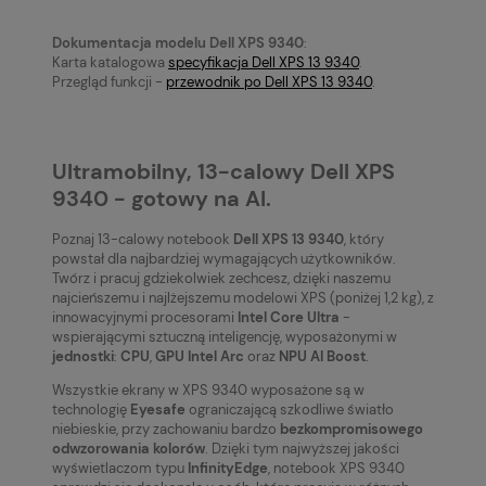
Dokumentacja modelu Dell XPS 9340
:
Karta katalogowa
specyfikacja Dell XPS 13 9340
.
Przegląd funkcji -
przewodnik po Dell XPS 13 9340
.
Ultramobilny, 13-calowy Dell XPS
9340 - gotowy na AI.
Poznaj 13-calowy notebook
Dell XPS 13 9340
, który
powstał dla najbardziej wymagających użytkowników.
Twórz i pracuj gdziekolwiek zechcesz, dzięki naszemu
najcieńszemu i najlżejszemu modelowi XPS (poniżej 1,2 kg), z
innowacyjnymi procesorami
Intel Core Ultra
-
wspierającymi sztuczną inteligencję, wyposażonymi w
jednostki
:
CPU
,
GPU Intel Arc
oraz
NPU AI Boost
.
Wszystkie ekrany w XPS 9340 wyposażone są w
technologię
Eyesafe
ograniczającą szkodliwe światło
niebieskie, przy zachowaniu bardzo
bezkompromisowego
odwzorowania kolorów
. Dzięki tym najwyższej jakości
wyświetlaczom typu
InfinityEdge
, notebook XPS 9340