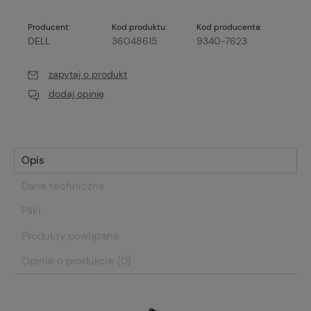
Producent:
Kod produktu:
Kod producenta:
DELL
36048615
9340-7623
zapytaj o produkt
dodaj opinię
Opis
Dane techniczne
Pliki
Produkty powiązane
Opinie o produkcie (0)