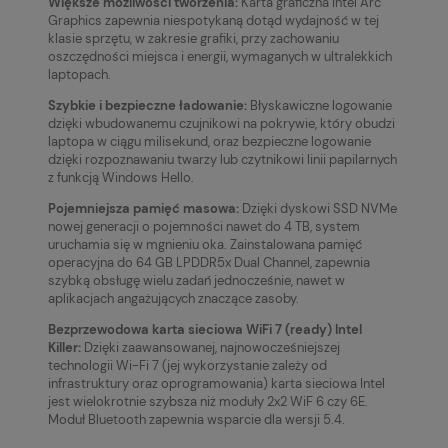
Większe możliwości tworzenia:
Karta graficzna Intel Arc
Graphics zapewnia niespotykaną dotąd wydajność w tej
klasie sprzętu, w zakresie grafiki, przy zachowaniu
oszczędności miejsca i energii, wymaganych w ultralekkich
laptopach.
Szybkie i bezpieczne ładowanie:
Błyskawiczne logowanie
dzięki wbudowanemu czujnikowi na pokrywie, który obudzi
laptopa w ciągu milisekund, oraz bezpieczne logowanie
dzięki rozpoznawaniu twarzy lub czytnikowi linii papilarnych
z funkcją Windows Hello.
Pojemniejsza pamięć masowa:
Dzięki dyskowi SSD NVMe
nowej generacji o pojemności nawet do 4 TB, system
uruchamia się w mgnieniu oka. Zainstalowana pamięć
operacyjna do 64 GB LPDDR5x Dual Channel, zapewnia
szybką obsługę wielu zadań jednocześnie, nawet w
aplikacjach angażujących znaczące zasoby.
Bezprzewodowa karta sieciowa WiFi 7 (ready) Intel
Killer:
Dzięki zaawansowanej, najnowocześniejszej
technologii Wi-Fi 7 (jej wykorzystanie zależy od
infrastruktury oraz oprogramowania) karta sieciowa Intel
jest wielokrotnie szybsza niż moduły 2x2 WiF 6 czy 6E.
Moduł Bluetooth zapewnia wsparcie dla wersji 5.4.