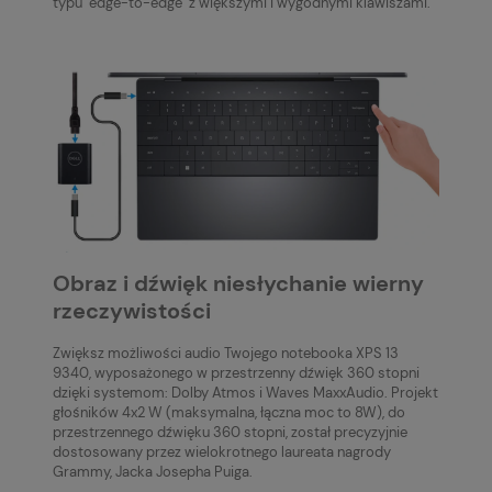
typu "edge-to-edge" z większymi i wygodnymi klawiszami.
Obraz i dźwięk niesłychanie wierny
rzeczywistości
Zwiększ możliwości audio Twojego notebooka XPS 13
9340, wyposażonego w przestrzenny dźwięk 360 stopni
dzięki systemom: Dolby Atmos i Waves MaxxAudio. Projekt
głośników 4x2 W (maksymalna, łączna moc to 8W), do
przestrzennego dźwięku 360 stopni, został precyzyjnie
dostosowany przez wielokrotnego laureata nagrody
Grammy, Jacka Josepha Puiga.