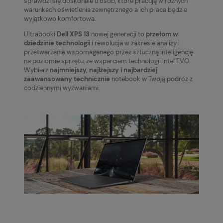
sprawdzi się doskonale u osób, które pracują w różnych
warunkach oświetlenia zewnętrznego a ich praca będzie
wyjątkowo komfortowa.
Ultrabooki
Dell XPS 13
nowej generacji to
przełom w
dziedzinie technologii
i rewolucja w zakresie analizy i
przetwarzania wspomaganego przez sztuczną inteligencję
na poziomie sprzętu, ze wsparciem technologii Intel EVO.
Wybierz
najmniejszy, najlżejszy i najbardziej
zaawansowany technicznie
notebook w Twoją podróż z
codziennymi wyzwaniami.