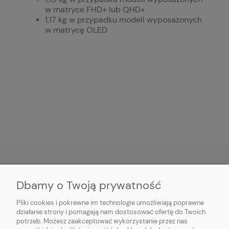
w matryce FHD+ lub QHD+
1,17 kg w przypadku modeli wyposażonych
w matrycę OLED
Dbamy o Twoją prywatność
O NAS
Pliki cookies i pokrewne im technologie umożliwiają poprawne
INFORMACJE
działanie strony i pomagają nam dostosować ofertę do Twoich
potrzeb. Możesz zaakceptować wykorzystanie przez nas