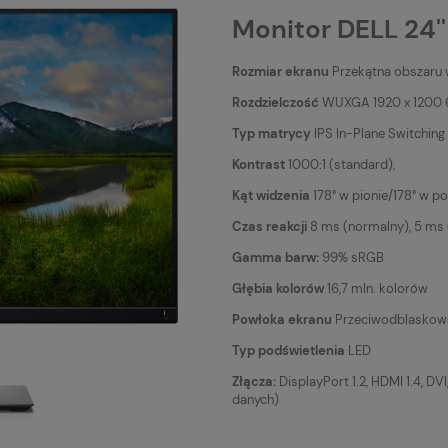
Monitor DELL 24''
Rozmiar ekranu
Przekątna obszaru wy
Rozdzielczość
WUXGA 1920 x 1200 
Typ matrycy
IPS In-Plane Switching
Kontrast
1000:1 (standard),
Kąt widzenia
178° w pionie/178° w p
Czas reakcji
8 ms (normalny), 5 ms 
Gamma barw:
99% sRGB
Głębia kolorów
16,7 mln. kolorów
Powłoka ekranu
Przeciwodblaskowa
Typ podświetlenia
LED
Złącza:
DisplayPort 1.2, HDMI 1.4, DV
danych)