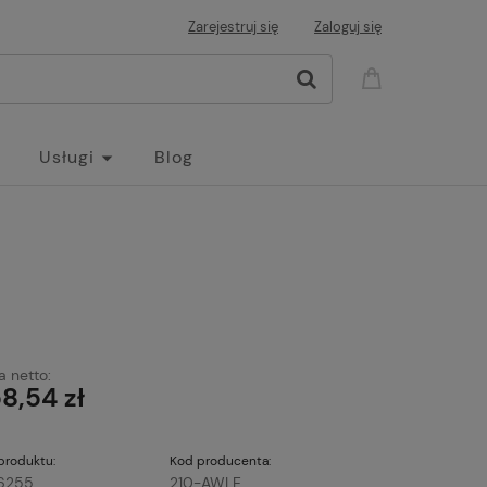
Zarejestruj się
Zaloguj się
Usługi
Blog
 netto:
8,54 zł
produktu:
Kod producenta:
76255
210-AWLE