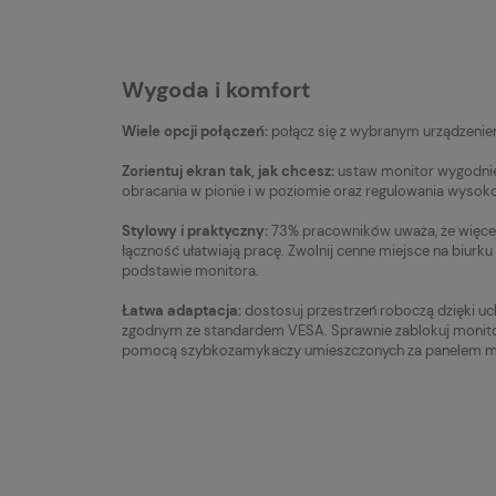
Wygoda i komfort
Wiele opcji połączeń:
połącz się z wybranym urządzeniem
Zorientuj ekran tak, jak chcesz:
ustaw monitor wygodnie 
obracania w pionie i w poziomie oraz regulowania wysoko
Stylowy i praktyczny:
73% pracowników uważa, że więcej 
łączność ułatwiają pracę. Zwolnij cenne miejsce na biurku 
podstawie monitora.
Łatwa adaptacja:
dostosuj przestrzeń roboczą dzięki
zgodnym ze standardem VESA. Sprawnie zablokuj monit
pomocą szybkozamykaczy umieszczonych za panelem m