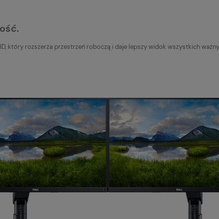
ość.
HD, który rozszerza przestrzeń roboczą i daje lepszy widok wszystkich ważn