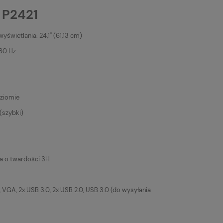
 P2421
świetlania: 24,1'' (61,13 cm)
60 Hz
oziomie
(szybki)
 o twardości 3H
I, VGA, 2x USB 3.0, 2x USB 2.0, USB 3.0 (do wysyłania