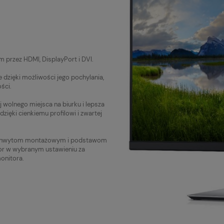
 przez HDMI, DisplayPort i DVI.
dzięki możliwości jego pochylania,
ści.
wolnego miejsca na biurku i lepsza
dzięki cienkiemu profilowi i zwartej
 uchwytom montażowym i podstawom
or w wybranym ustawieniu za
onitora.