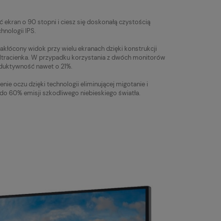
 ekran o 90 stopni i ciesz się doskonałą czystością
nologii IPS.
akłócony widok przy wielu ekranach dzięki konstrukcji
t ultracienka. W przypadku korzystania z dwóch monitorów
duktywność nawet o 21%.
nie oczu dzięki technologii eliminującej migotanie i
 do 60% emisji szkodliwego niebieskiego światła.