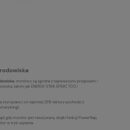
środowiska
dowiska:
monitory są zgodne z najnowszymi przepisami i
wiska, takimi jak ENERGY STAR, EPEAT, TCO i
a styropianu i co najmniej 25% tektury pochodzi z
/recykling).
d, gdy monitor jest nieużywany, dzięki funkcji PowerNap,
tor w tryb uśpienia.