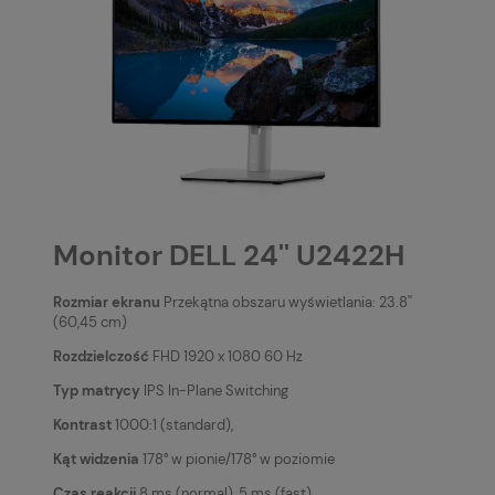
Monitor DELL 24'' U2422H
Rozmiar ekranu
Przekątna obszaru wyświetlania: 23.8''
(60,45 cm)
Rozdzielczość
FHD 1920 x 1080 60 Hz
Typ matrycy
IPS In-Plane Switching
Kontrast
1000:1 (standard),
Kąt widzenia
178° w pionie/178° w poziomie
Czas reakcji
8 ms (normal), 5 ms (fast)