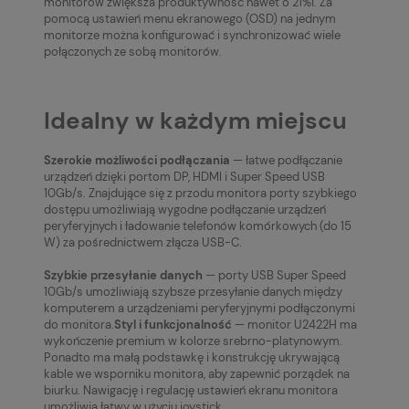
monitorów zwiększa produktywność nawet o 21%i. Za
pomocą ustawień menu ekranowego (OSD) na jednym
monitorze można konfigurować i synchronizować wiele
połączonych ze sobą monitorów.
Idealny w każdym miejscu
Szerokie możliwości podłączania
— łatwe podłączanie
urządzeń dzięki portom DP, HDMI i Super Speed USB
10Gb/s. Znajdujące się z przodu monitora porty szybkiego
dostępu umożliwiają wygodne podłączanie urządzeń
peryferyjnych i ładowanie telefonów komórkowych (do 15
W) za pośrednictwem złącza USB-C.
Szybkie przesyłanie danych
— porty USB Super Speed
10Gb/s umożliwiają szybsze przesyłanie danych między
komputerem a urządzeniami peryferyjnymi podłączonymi
do monitora.
Styl i funkcjonalność
— monitor U2422H ma
wykończenie premium w kolorze srebrno-platynowym.
Ponadto ma małą podstawkę i konstrukcję ukrywającą
kable we wsporniku monitora, aby zapewnić porządek na
biurku. Nawigację i regulację ustawień ekranu monitora
umożliwia łatwy w użyciu joystick.