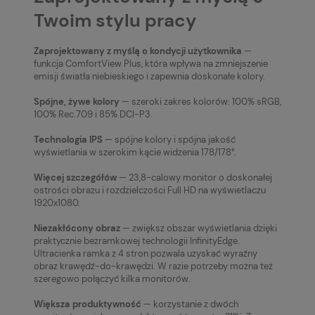
Twoim stylu pracy
Zaprojektowany z myślą o kondycji użytkownika
—
funkcja ComfortView Plus, która wpływa na zmniejszenie
emisji światła niebieskiego i zapewnia doskonałe kolory.
Spójne, żywe kolory
— szeroki zakres kolorów: 100% sRGB,
100% Rec.709 i 85% DCI-P3.
Technologia IPS
— spójne kolory i spójna jakość
wyświetlania w szerokim kącie widzenia 178/178°.
Więcej szczegółów
— 23,8-calowy monitor o doskonałej
ostrości obrazu i rozdzielczości Full HD na wyświetlaczu
1920x1080.
Niezakłócony obraz
— zwiększ obszar wyświetlania dzięki
praktycznie bezramkowej technologii InfinityEdge.
Ultracienka ramka z 4 stron pozwala uzyskać wyraźny
obraz krawędź-do-krawędzi. W razie potrzeby można też
szeregowo połączyć kilka monitorów.
Większa produktywność
— korzystanie z dwóch