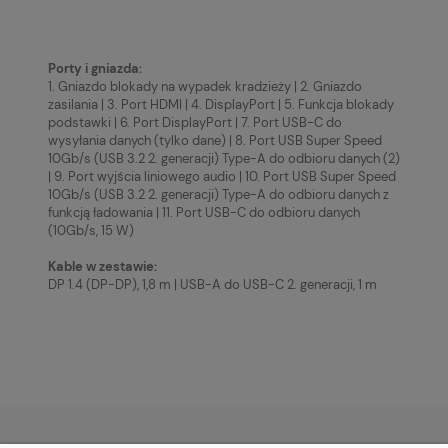
Porty i gniazda:
1. Gniazdo blokady na wypadek kradzieży | 2. Gniazdo
zasilania | 3. Port HDMI | 4. DisplayPort | 5. Funkcja blokady
podstawki | 6. Port DisplayPort | 7. Port USB-C do
wysyłania danych (tylko dane) | 8. Port USB Super Speed
10Gb/s (USB 3.2 2. generacji) Type-A do odbioru danych (2)
| 9. Port wyjścia liniowego audio | 10. Port USB Super Speed
10Gb/s (USB 3.2 2. generacji) Type-A do odbioru danych z
funkcją ładowania | 11. Port USB-C do odbioru danych
(10Gb/s, 15 W)
Kable w zestawie:
DP 1.4 (DP-DP), 1,8 m | USB-A do USB-C 2. generacji, 1 m