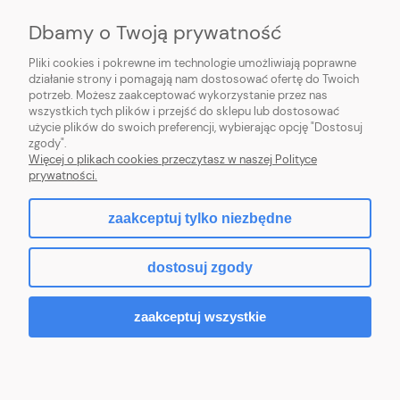
Dbamy o Twoją prywatność
O NAS
Pliki cookies i pokrewne im technologie umożliwiają poprawne
INFORMACJE
działanie strony i pomagają nam dostosować ofertę do Twoich
potrzeb. Możesz zaakceptować wykorzystanie przez nas
wszystkich tych plików i przejść do sklepu lub dostosować
PŁATNOŚCI I DOSTAWA
użycie plików do swoich preferencji, wybierając opcję "Dostosuj
zgody".
POMOC
Więcej o plikach cookies przeczytasz w naszej Polityce
prywatności.
MOJE KONTO
zaakceptuj tylko niezbędne
dostosuj zgody
2026 © komputerydlafirm.pl - wszystkie prawa zastrzeżone.
zaakceptuj wszystkie
pokaż pełną wersję strony
Sklep internetowy Shoper Premium