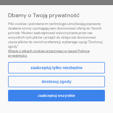
Dbamy o Twoją prywatność
O NAS
Pliki cookies i pokrewne im technologie umożliwiają poprawne
INFORMACJE
działanie strony i pomagają nam dostosować ofertę do Twoich
potrzeb. Możesz zaakceptować wykorzystanie przez nas
wszystkich tych plików i przejść do sklepu lub dostosować
PŁATNOŚCI I DOSTAWA
użycie plików do swoich preferencji, wybierając opcję "Dostosuj
zgody".
POMOC
Więcej o plikach cookies przeczytasz w naszej Polityce
prywatności.
MOJE KONTO
zaakceptuj tylko niezbędne
dostosuj zgody
2026 © komputerydlafirm.pl - wszystkie prawa zastrzeżone.
zaakceptuj wszystkie
pokaż pełną wersję strony