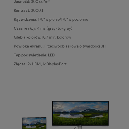
Jasność:
300 cd/m²
Kontrast:
3000:1
Kąt widzenia:
178° w pionie/178° w poziomie
Czas reakcji:
4 ms (gray-to-gray)
Głębia kolorów:
16,7 mln. kolorów
Powłoka ekranu:
Przeciwodblaskowa o twardości 3H
Typ podświetlenia:
LED
Złącza:
2x HDMI, 1x DisplayPort