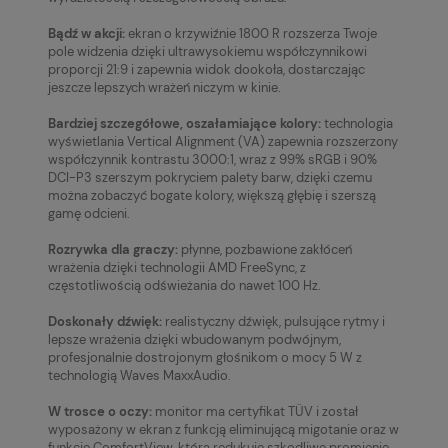
Bądź w akcji:
ekran o krzywiźnie 1800 R rozszerza Twoje
pole widzenia dzięki ultrawysokiemu współczynnikowi
proporcji 21:9 i zapewnia widok dookoła, dostarczając
jeszcze lepszych wrażeń niczym w kinie.
Bardziej szczegółowe, oszałamiające kolory:
technologia
wyświetlania Vertical Alignment (VA) zapewnia rozszerzony
współczynnik kontrastu 3000:1, wraz z 99% sRGB i 90%
DCI-P3 szerszym pokryciem palety barw, dzięki czemu
można zobaczyć bogate kolory, większą głębię i szerszą
gamę odcieni.
Rozrywka dla graczy:
płynne, pozbawione zakłóceń
wrażenia dzięki technologii AMD FreeSync, z
częstotliwością odświeżania do nawet 100 Hz.
Doskonały dźwięk:
realistyczny dźwięk, pulsujące rytmy i
lepsze wrażenia dzięki wbudowanym podwójnym,
profesjonalnie dostrojonym głośnikom o mocy 5 W z
technologią Waves MaxxAudio
.
W trosce o oczy:
monitor ma certyfikat TÜV i został
wyposażony w ekran z funkcją eliminującą migotanie oraz w
funkcję ComfortView, która redukuje szkodliwe promienie