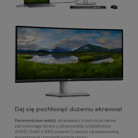
Daj się pochłonąć dużemu ekranowi
Panoramiczne widoki:
ultracienka z trzech stron ramka
zakrzywionego ekranu o ultrawysokiej rozdzielczości
WQHD (3440 x 1440) pozwoli Ci cieszyć się niesamowitą
wyrazistością i szczegółowością obrazu.