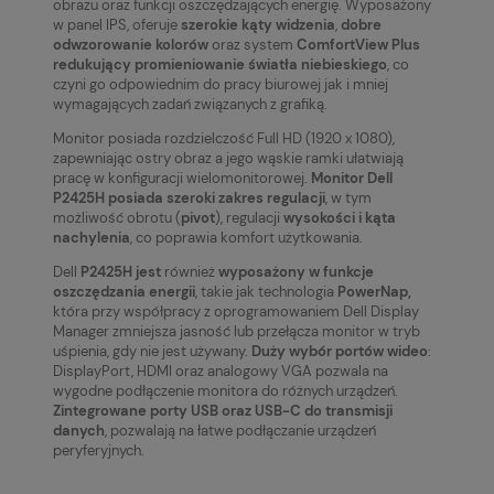
obrazu oraz funkcji oszczędzających energię. Wyposażony
w panel IPS, oferuje
szerokie kąty widzenia
,
dobre
odwzorowanie kolorów
oraz system
ComfortView Plus
redukujący promieniowanie światła niebieskiego
, co
czyni go odpowiednim do pracy biurowej jak i mniej
wymagających zadań związanych z grafiką.
Monitor posiada rozdzielczość Full HD (1920 x 1080),
zapewniając ostry obraz a jego wąskie ramki ułatwiają
pracę w konfiguracji wielomonitorowej.
Monitor Dell
P2425H posiada szeroki zakres regulacji
, w tym
możliwość obrotu (
pivot
), regulacji
wysokości i kąta
nachylenia
, co poprawia komfort użytkowania.
Dell
P2425H jest
również
wyposażony w funkcje
oszczędzania energii
, takie jak technologia
PowerNap,
która przy współpracy z oprogramowaniem Dell Display
Manager zmniejsza jasność lub przełącza monitor w tryb
uśpienia, gdy nie jest używany.
Duży wybór portów wideo
:
DisplayPort, HDMI oraz analogowy VGA pozwala na
wygodne podłączenie monitora do różnych urządzeń.
Zintegrowane porty USB oraz USB-C do transmisji
danych
, pozwalają na łatwe podłączanie urządzeń
peryferyjnych.