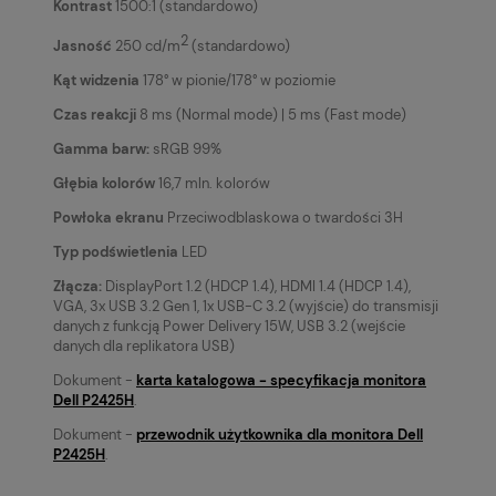
Kontrast
1500:1 (standardowo)
2
Jasność
250 cd/m
(standardowo)
Kąt widzenia
178° w pionie/178° w poziomie
Czas reakcji
8 ms (Normal mode) | 5 ms (Fast mode)
Gamma barw:
sRGB 99%
Głębia kolorów
16,7 mln. kolorów
Powłoka ekranu
Przeciwodblaskowa o twardości 3H
Typ podświetlenia
LED
Złącza:
DisplayPort 1.2 (HDCP 1.4), HDMI 1.4 (HDCP 1.4),
VGA, 3x USB 3.2 Gen 1, 1x USB-C 3.2 (wyjście) do transmisji
danych z funkcją Power Delivery 15W, USB 3.2 (wejście
danych dla replikatora USB)
Dokument -
karta katalogowa - specyfikacja monitora
Dell P2425H
.
Dokument -
przewodnik użytkownika dla monitora Dell
P2425H
.