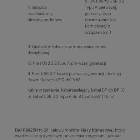
8. Dwa porty USB 3.2
4. Gniazdo
Typu A pierwszej
mechanicznej
generacji typu
blokady podstawy
downstream (do
komunikacji z
urządzeniami)
9. Gniazda mechaniczne mocowania listwy
dźwiękowej
10. Port USB 3.2 Typu A pierwszej generacji
11. Port USB 3.2 Typu a pierwszej generacji z funkcją
Power Delivery (PD) do 15 W
Kable w zestawie: kabel zasilający, kabel DP do DP 1,8
m, kabel USB 3.2 Typu A do B (upstream) 1,8 m.
Dell P2425H
to 24-calowy monitor
klasy biznesowej
, który
wyróżnia się optymalnym połączeniem ergonomii, jakości