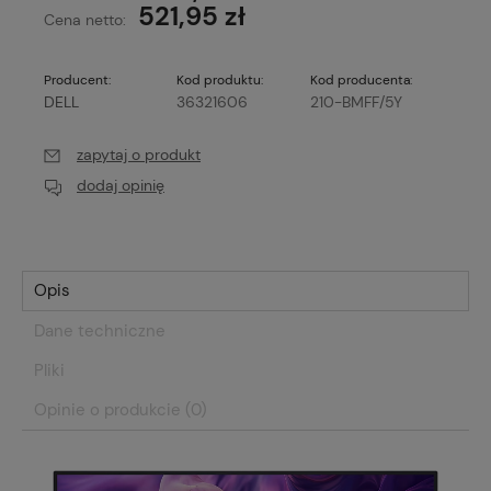
521,95 zł
Cena netto:
Producent:
Kod produktu:
Kod producenta:
DELL
36321606
210-BMFF/5Y
zapytaj o produkt
dodaj opinię
Opis
Dane techniczne
Pliki
Opinie o produkcie (0)