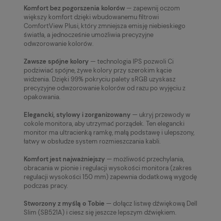
Komfort bez pogorszenia kolorów
— zapewnij oczom
większy komfort dzięki wbudowanemu filtrowi
ComfortView Plusi, który zmniejsza emisję niebieskiego
światła, a jednocześnie umożliwia precyzyjne
odwzorowanie kolorów.
Zawsze spójne kolory
— technologia IPS pozwoli Ci
podziwiać spójne, żywe kolory przy szerokim kącie
widzenia. Dzięki 99% pokryciu palety sRGB uzyskasz
precyzyjne odwzorowanie kolorów od razu po wyjęciu z
opakowania.
Elegancki, stylowy i zorganizowany
— ukryj przewody w
cokole monitora, aby utrzymać porządek. Ten elegancki
monitor ma ultracienką ramkę, małą podstawę i ulepszony,
łatwy w obsłudze system rozmieszczania kabli.
Komfort jest najważniejszy
— możliwość przechylania,
obracania w pionie i regulacji wysokości monitora (zakres
regulacji wysokości 150 mm) zapewnia dodatkową wygodę
podczas pracy.
Stworzony z myślą o Tobie
— dołącz listwę dźwiękową Dell
Slim (SB521A) i ciesz się jeszcze lepszym dźwiękiem.