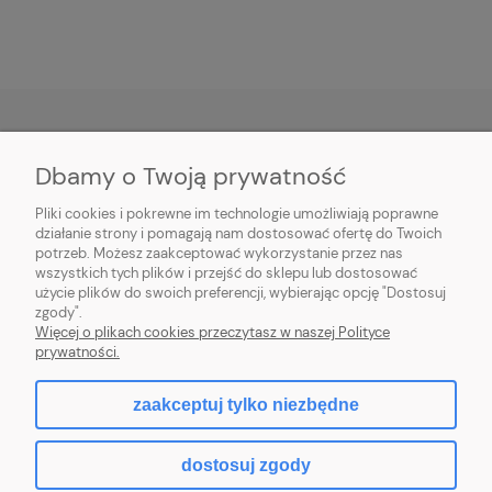
Dbamy o Twoją prywatność
O NAS
Pliki cookies i pokrewne im technologie umożliwiają poprawne
INFORMACJE
działanie strony i pomagają nam dostosować ofertę do Twoich
potrzeb. Możesz zaakceptować wykorzystanie przez nas
wszystkich tych plików i przejść do sklepu lub dostosować
PŁATNOŚCI I DOSTAWA
użycie plików do swoich preferencji, wybierając opcję "Dostosuj
zgody".
POMOC
Więcej o plikach cookies przeczytasz w naszej Polityce
prywatności.
MOJE KONTO
zaakceptuj tylko niezbędne
dostosuj zgody
2026 © komputerydlafirm.pl - wszystkie prawa zastrzeżone.