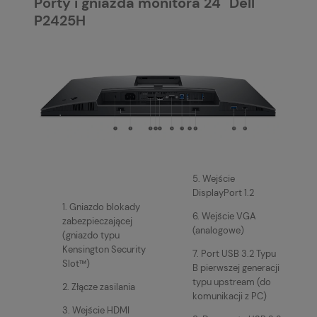
Porty i gniazda monitora 24" Dell
P2425H
5. Wejście
DisplayPort 1.2
1. Gniazdo blokady
6. Wejście VGA
zabezpieczającej
(analogowe)
(gniazdo typu
Kensington Security
7. Port USB 3.2 Typu
Slot™)
B pierwszej generacji
typu upstream (do
2. Złącze zasilania
komunikacji z PC)
3. Wejście HDMI