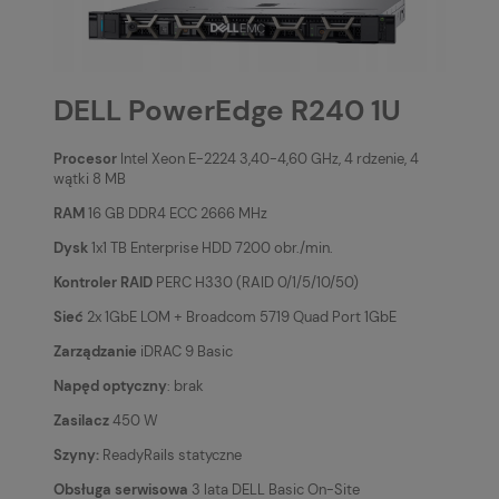
DELL PowerEdge R240 1U
Procesor
Intel Xeon E-2224 3,40-4,60 GHz, 4 rdzenie, 4
wątki 8 MB
RAM
16 GB DDR4 ECC 2666 MHz
Dysk
1x1 TB Enterprise HDD 7200 obr./min.
Kontroler RAID
PERC H330 (RAID 0/1/5/10/50)
Sieć
2x 1GbE LOM + Broadcom 5719 Quad Port 1GbE
Zarządzanie
iDRAC 9 Basic
Napęd optyczny
: brak
Zasilacz
450 W
Szyny:
ReadyRails statyczne
Obsługa serwisowa
3 lata DELL Basic On-Site