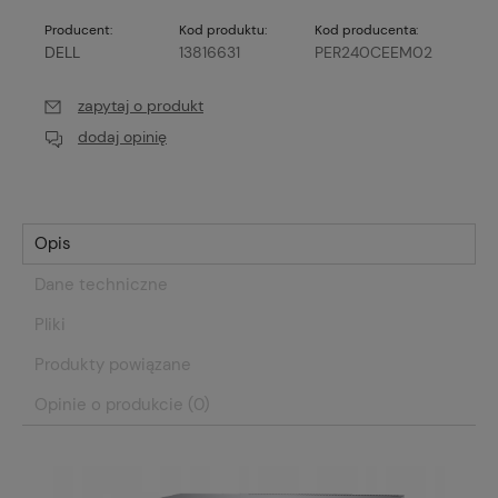
Producent:
Kod produktu:
Kod producenta:
DELL
13816631
PER240CEEM02
zapytaj o produkt
dodaj opinię
Opis
Dane techniczne
Pliki
Produkty powiązane
Opinie o produkcie (0)