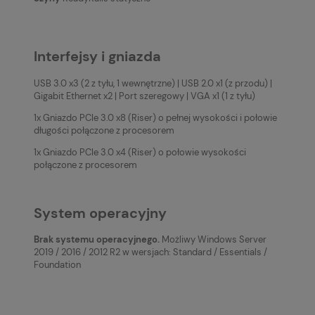
Interfejsy i gniazda
USB 3.0 x3 (2 z tyłu, 1 wewnętrzne) | USB 2.0 x1 (z przodu) |
Gigabit Ethernet x2 | Port szeregowy | VGA x1 (1 z tyłu)
1x Gniazdo PCIe 3.0 x8 (Riser) o pełnej wysokości i połowie
długości połączone z procesorem
1x Gniazdo PCIe 3.0 x4 (Riser) o połowie wysokości
połączone z procesorem
System operacyjny
Brak systemu operacyjnego.
Możliwy Windows Server
2019 / 2016 / 2012 R2 w wersjach: Standard / Essentials /
Foundation