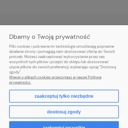
Dbamy o Twoją prywatność
O NAS
Pliki cookies i pokrewne im technologie umożliwiają poprawne
INFORMACJE
działanie strony i pomagają nam dostosować ofertę do Twoich
potrzeb. Możesz zaakceptować wykorzystanie przez nas
wszystkich tych plików i przejść do sklepu lub dostosować
PŁATNOŚCI I DOSTAWA
użycie plików do swoich preferencji, wybierając opcję "Dostosuj
zgody".
POMOC
Więcej o plikach cookies przeczytasz w naszej Polityce
prywatności.
MOJE KONTO
zaakceptuj tylko niezbędne
dostosuj zgody
2026 © komputerydlafirm.pl - wszystkie prawa zastrzeżone.
zaakceptuj wszystkie