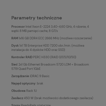
Parametry techniczne
Procesor
Intel Xeon E-2224 3,40-4,60 GHz, 4 rdzenie, 4
wątki 8 MB pamięci cache, 8 GT/s
RAM
1x16 GB DDR4 ECC 2666 MHz (możliwe rozszerzenie)
Dysk
1x1 TB Enterprise HDD 7200 obr./min. (możliwa
instalacja do 4 dysków HDD oraz SSD)
Kontroler RAID
PERC H330 (RAID 0/1/5/10/50)
Sieć
2x1 Gb Ethernet Broadcom 5720 LOM + Broadcom
5719 Quad Port 1GbE
Zarządzanie
iDRAC 9 Basic
Napęd optyczny
: brak
Obudowa
Rack 1U
Zasilacz
450 W (brak możliwości dodatkowego zasilacza)
Szyny
ReadyRails statyczne