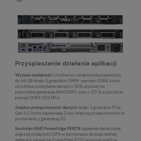
Przyspieszenie działania aplikacji
Wyższa wydajność
i możliwość zwiększenia pojemności
do 64 GB dzięki 4 gniazdom DIMM i pamięci DDR4, która
umożliwia przesyłanie danych o 50% szybciej niż
poprzednia generacja RAM DDR3, oraz o 12,5 % szybciej niż
pamięć DDR4 2133 MT/s
Zwiększ przepustowość danych
dzięki 2 gniazdom PCIe
Gen 3.0, które zapewniają 2 razy większą przepustowość w
porównaniu z generacją 2.0.
Kontroler RAID PowerEdge PERC9
zapewnia dwukrotnie
większą wydajność IOPS w porównaniu do poprzedniej
generacji serwerów PowerEdge R230 wyposażonych w