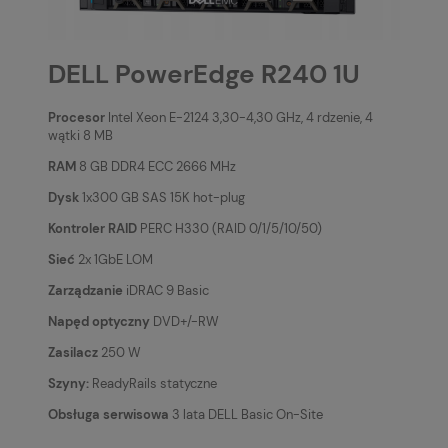
DELL PowerEdge R240 1U
Procesor
Intel Xeon E-2124 3,30-4,30 GHz, 4 rdzenie, 4
wątki 8 MB
RAM
8 GB DDR4 ECC 2666 MHz
Dysk
1x300 GB SAS 15K hot-plug
Kontroler RAID
PERC H330 (RAID 0/1/5/10/50)
Sieć
2x 1GbE LOM
Zarządzanie
iDRAC 9 Basic
Napęd optyczny
DVD+/-RW
Zasilacz
250 W
Szyny:
ReadyRails statyczne
Obsługa serwisowa
3 lata DELL Basic On-Site