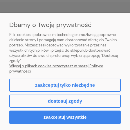
Dbamy o Twoją prywatność
O NAS
Pliki cookies i pokrewne im technologie umożliwiają poprawne
INFORMACJE
działanie strony i pomagają nam dostosować ofertę do Twoich
potrzeb. Możesz zaakceptować wykorzystanie przez nas
wszystkich tych plików i przejść do sklepu lub dostosować
PŁATNOŚCI I DOSTAWA
użycie plików do swoich preferencji, wybierając opcję "Dostosuj
zgody".
POMOC
Więcej o plikach cookies przeczytasz w naszej Polityce
prywatności.
MOJE KONTO
zaakceptuj tylko niezbędne
dostosuj zgody
2026 © komputerydlafirm.pl - wszystkie prawa zastrzeżone.
zaakceptuj wszystkie
pokaż pełną wersję strony