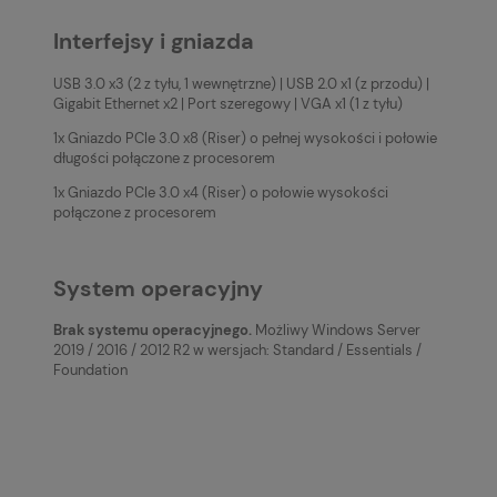
Interfejsy i gniazda
USB 3.0 x3 (2 z tyłu, 1 wewnętrzne) | USB 2.0 x1 (z przodu) |
Gigabit Ethernet x2 | Port szeregowy | VGA x1 (1 z tyłu)
1x Gniazdo PCIe 3.0 x8 (Riser) o pełnej wysokości i połowie
długości połączone z procesorem
1x Gniazdo PCIe 3.0 x4 (Riser) o połowie wysokości
połączone z procesorem
System operacyjny
Brak systemu operacyjnego.
Możliwy Windows Server
2019 / 2016 / 2012 R2 w wersjach: Standard / Essentials /
Foundation