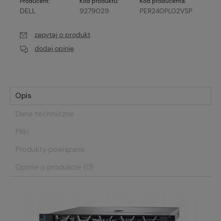
Producent:
Kod produktu:
Kod producenta:
DELL
9279029
PER240PL02VSP
zapytaj o produkt
dodaj opinię
Opis
Dane techniczne
Pliki
Produkty powiązane
Opinie o produkcie (0)