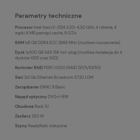
Parametry techniczne
Procesor
Intel Xeon E-2124 3,30-4,30 GHz, 4 rdzenie, 4
wątki 8 MB pamięci cache, 8 GT/s
RAM
1x8 GB DDR4 ECC 2666 MHz (możliwe rozszerzenie)
Dysk
1x300 GB SAS 15K hot-plug (możliwa instalacja do 4
dysków HDD oraz SSD)
Kontroler RAID
PERC H330 (RAID 0/1/5/10/50)
Sieć
2x1 Gb Ethernet Broadcom 5720 LOM
Zarządzanie
iDRAC 9 Basic
Napęd optyczny
DVD+/-RW
Obudowa
Rack 1U
Zasilacz
250 W
Szyny
ReadyRails statyczne