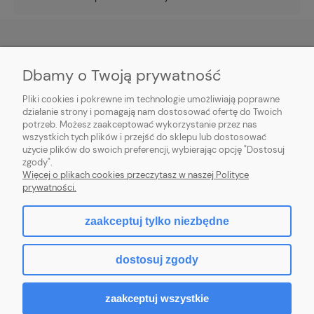
Dbamy o Twoją prywatność
O NAS
Pliki cookies i pokrewne im technologie umożliwiają poprawne
INFORMACJE
działanie strony i pomagają nam dostosować ofertę do Twoich
potrzeb. Możesz zaakceptować wykorzystanie przez nas
wszystkich tych plików i przejść do sklepu lub dostosować
PŁATNOŚCI I DOSTAWA
użycie plików do swoich preferencji, wybierając opcję "Dostosuj
zgody".
POMOC
Więcej o plikach cookies przeczytasz w naszej Polityce
prywatności.
MOJE KONTO
zaakceptuj tylko niezbędne
dostosuj zgody
2026 © komputerydlafirm.pl - wszystkie prawa zastrzeżone.
zaakceptuj wszystkie
pokaż pełną wersję strony