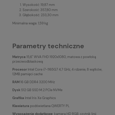
Wysokość: 19,87 mm
Szerokość: 357,80 mm
Głębokość: 233,30 mm
Minimalna waga: 1,59 kg
Parametry techniczne
Matryca
15,6'' WVA FHD 1920x1080, matowa z powłoką
przeciwodblaskową
Procesor
Intel Core i7-1165G7 4,7 GHz, 4 rdzenie, 8 wątków,
12MB pamięci cache
RAM
16 GB DDR4 3200 MHz
Dysk
512 GB SSD M.2 PCIe NVMe
Grafika
Intel Iris Xe Graphics
Klawiatura
podświetlana QWERTY PL
Wyposażenie dodatkowe
: kamera HD RGB, czytnik linii