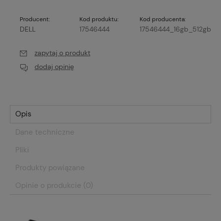
Producent:
Kod produktu:
Kod producenta:
DELL
17546444
17546444_16gb_512gb
zapytaj o produkt
dodaj opinię
Opis
Dane techniczne
Pliki
Produkty powiązane
Opinie o produkcie (0)