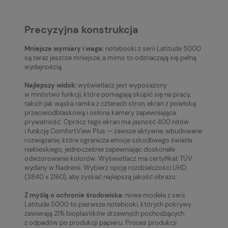
Precyzyjna konstrukcja
Mniejsze wymiary i waga:
notebooki z serii Latitude 5000
są teraz jeszcze mniejsze, a mimo to odznaczają się pełną
wydajnością.
Najlepszy widok:
wyświetlacz jest wyposażony
w mnóstwo funkcji, które pomagają skupić się na pracy,
takich jak wąska ramka z czterech stron, ekran z powłoką
przeciwodblaskową i osłona kamery zapewniająca
prywatność. Oprócz tego ekran ma jasność 400 nitów
i funkcję ComfortView Plus — zawsze aktywne, wbudowane
rozwiązanie, które ogranicza emisje szkodliwego światła
niebieskiego, jednocześnie zapewniając doskonałe
odwzorowanie kolorów. Wyświetlacz ma certyfikat TÜV
wydany w Nadrenii. Wybierz opcję rozdzielczości UHD
(3840 x 2160), aby zyskać najlepszą jakość obrazu.
Z myślą o ochronie środowiska:
nowe modele z serii
Latitude 5000 to pierwsze notebooki, których pokrywy
zawierają 21% bioplastików drzewnych pochodzących
z odpadów po produkcji papieru. Proces produkcji