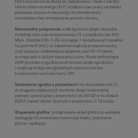
która wystarcza na dłużej po naładowaniu. Panel o bardzo
niskim poborze energii (SLP) wydłuża czas pracy na baterii,
ponieważ zużywa mniej energii niż standardowy
wyświetlacz bez zmniejszania jasności ekranu.
Niezawodne połączenia:
stała łączność dzięki obsłudze
mobilnej sieci szerokopasmowej LTE o prędkości do 450
Mb/s. Standard Wi-Fi 6E obsługuje 7 dodatkowych kanałów
(w paśmie 6 GHz), co zapewnia większą przepustowość,
czyli szybsze i stabilniejsze działanie sieci Wi-Fi nawet
w miejscach o dużym nasyceniu ruchu. Nowa technologia
eSIM pozwala wygodnie podróżować dzięki zgodności
z większą liczbą sieci globalnych operatorów bez
konieczności wymiany karty SIM.
Skalowanie zgodne z potrzebami:
nic nie przeszkodzi Ci
w osiąganiu najlepszych wyników dzięki skalowalnej
pamięci operacyjnej o pojemności do 64 GB w modułach
DDR4 i nawet dwóm dyskom o pojemności 2 TB każdy.
Wspaniała grafika:
zintegrowany układ graficzny wydajnie
obsługuje strumieniowe transmisje wideo, pobieranie
plików i aplikacje.