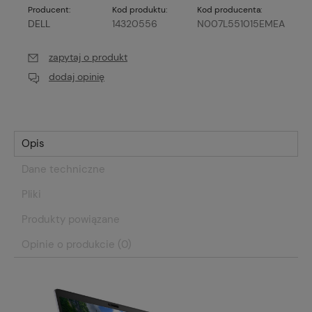
Producent:
Kod produktu:
Kod producenta:
DELL
14320556
N007L551015EMEA
zapytaj o produkt
dodaj opinię
Opis
Dane techniczne
Pliki
Produkty powiązane
Opinie o produkcie (0)