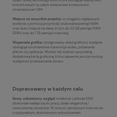
dzięki nowej technologii eSIM, która obsługuje więcej sieci
komórkowych na całym świecie bez konieczności
zmieniania kart SIM.
Miejsce na wszystkie projekty:
w osiąganiu najlepszych
wyników z pomocą przychodzi skalowalna pamięć RAM
oraz dużo miejsca na dane, w tym do 32 GB pamięci RAM
DDR4 oraz do 1 TB pamięci masowej.
Wspaniała grafika:
zintegrowany układ graficzny wydajnie
obsługuje strumieniowe transmisje wideo, pobieranie
plików czy aplikacje. Możesz też wybrać opcjonalną,
dodatkową kartę graficzną, która zapewnia jeszcze wyższą
wydajność przetwarzania obrazu.
Dopracowany w każdym calu
Nowy, odświeżony wygląd:
notebook Latitude 5510
doskonale nadaje się do pracy, dzięki eleganckiej i
nowoczesnej obudowie. W nowym, jaśniejszym kolorze lub
z opcjonalnym, aluminiowym wykończeniem.