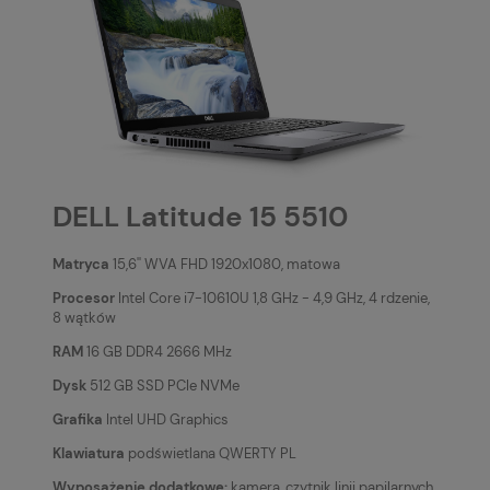
DELL Latitude 15 5510
Matryca
15,6'' WVA FHD 1920x1080, matowa
Procesor
Intel Core i7-10610U 1,8 GHz - 4,9 GHz, 4 rdzenie,
8 wątków
RAM
16 GB DDR4 2666 MHz
Dysk
512 GB SSD PCIe NVMe
Grafika
Intel UHD Graphics
Klawiatura
podświetlana QWERTY PL
Wyposażenie dodatkowe:
kamera, czytnik linii papilarnych,