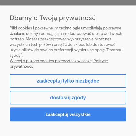
Dbamy o Twoją prywatność
O NAS
Pliki cookies i pokrewne im technologie umożliwiają poprawne
INFORMACJE
działanie strony i pomagają nam dostosować ofertę do Twoich
potrzeb. Możesz zaakceptować wykorzystanie przez nas
wszystkich tych plików i przejść do sklepu lub dostosować
PŁATNOŚCI I DOSTAWA
użycie plików do swoich preferencji, wybierając opcję "Dostosuj
zgody".
POMOC
Więcej o plikach cookies przeczytasz w naszej Polityce
prywatności.
MOJE KONTO
zaakceptuj tylko niezbędne
dostosuj zgody
2026 © komputerydlafirm.pl - wszystkie prawa zastrzeżone.
zaakceptuj wszystkie
pokaż pełną wersję strony
Sklep internetowy Shoper Premium