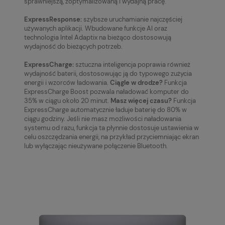
sprawniejszą, zoptymalizowaną i wydajną pracę.
ExpressResponse:
szybsze uruchamianie najczęściej
używanych aplikacji. Wbudowane funkcje AI oraz
technologia Intel Adaptix na bieżąco dostosowują
wydajność do bieżących potrzeb.
ExpressCharge:
sztuczna inteligencja poprawia również
wydajność baterii, dostosowując ją do typowego zużycia
energii i wzorców ładowania.
Ciągle w drodze?
Funkcja
ExpressCharge Boost pozwala naładować komputer do
35% w ciągu około 20 minut.
Masz więcej czasu?
Funkcja
ExpressCharge automatycznie ładuje baterię do 80% w
ciągu godziny. Jeśli nie masz możliwości naładowania
systemu od razu, funkcja ta płynnie dostosuje ustawienia w
celu oszczędzania energii, na przykład przyciemniając ekran
lub wyłączając nieużywane połączenie Bluetooth.