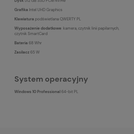
Dysk
512 GB SSD PCIe NVMe
Grafika
Intel UHD Graphics
Klawiatura
podświetlana QWERTY PL
Wyposażenie dodatkowe
: kamera, czytnik linii papilarnych,
czytnik SmartCard
Bateria
68 Whr
Zasilacz
65 W
System operacyjny
Windows 10 Professional
64-bit PL