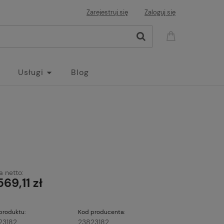
Zarejestruj się
Zaloguj się
Usługi
Blog
 netto:
569,11 zł
produktu:
Kod producenta:
23182
23823182