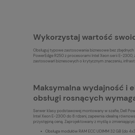
Wykorzystaj wartość swoi
Obsługuj typowe zastosowania biznesowe bez zbędnych ko
PowerEdge R250 z procesorami Intel Xeon serii E-2300,
zastosowań biznesowych o krytycznym znaczeniu, infrastru
Maksymalna wydajność i e
obsługi rosnących wymaga
Serwer klasy podstawowej montowany w szafie, Dell Po
Intel Xeon E-2300 do 8 rdzeni, zapewnia idealną równo
przystępną ceną. Zaprojektowany z myślą o zmieniającyc
Obsługa modułów RAM ECC UDIMM 32 GB (do 4x32