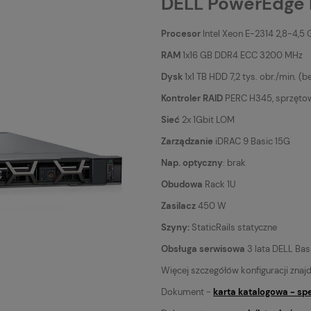
DELL PowerEdge 
Procesor
Intel Xeon E-2314 2,8-4,5 
RAM
1x16 GB DDR4 ECC 3200 MHz
Dysk
1x1 TB HDD 7,2 tys. obr./min. (b
Kontroler RAID
PERC H345, sprzętow
Sieć
2x 1Gbit LOM
Zarządzanie
iDRAC 9 Basic 15G
Nap. optyczny
: brak
Obudowa
Rack 1U
Zasilacz
450 W
Szyny:
StaticRails statyczne
Obsługa serwisowa
3 lata DELL Bas
Więcej szczegółów konfiguracji znajd
Dokument -
karta katalogowa - sp