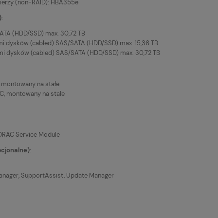
cierzy (non-RAID): HBA355e
)
:
SATA (HDD/SSD) max. 30,72 TB
iami dysków (cabled) SAS/SATA (HDD/SSD) max. 15,36 TB
iami dysków (cabled) SAS/SATA (HDD/SSD) max. 30,72 TB
 montowany na stałe
C, montowany na stałe
 iDRAC Service Module
cjonalne)
:
nager, SupportAssist, Update Manager