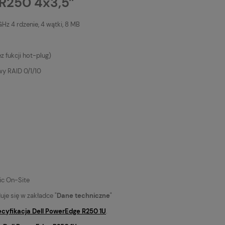
R250 4x3,5”
GHz 4 rdzenie, 4 wątki, 8 MB
ez fukcji hot-plug)
y RAID 0/1/10
ic On-Site
uje się w zakładce "
Dane techniczne
"
ecyfikacja Dell PowerEdge R250 1U
.