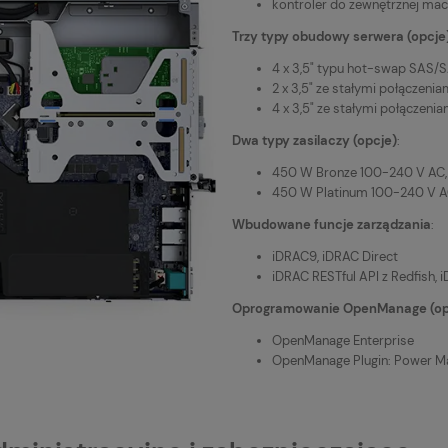
kontroler do zewnętrznej ma
Trzy typy obudowy serwera (opcje
4 x 3,5" typu hot-swap SAS/
2 x 3,5" ze stałymi połączen
4 x 3,5" ze stałymi połączen
Dwa typy zasilaczy (opcje)
:
450 W Bronze 100-240 V AC,
450 W Platinum 100-240 V A
Wbudowane funcje zarządzania
:
iDRAC9, iDRAC Direct
iDRAC RESTful API z Redfish,
Oprogramowanie OpenManage (op
OpenManage Enterprise
OpenManage Plugin: Power Ma