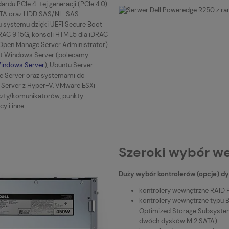
rdu PCIe 4-tej generacji (PCIe 4.0)
ATA oraz HDD SAS/NL-SAS
u systemu dzięki UEFI Secure Boot
RAC 9 15G, konsoli HTML5 dla iDRAC
Open Manage Server Administrator)
ft Windows Server (polecamy
 Windows Server
), Ubuntu Server
ise Server oraz systemami do
ws Server z Hyper-V, VMware ESXi
czty/komunikatorów, punkty
y i inne
Szeroki wybór we
Duży wybór kontrolerów (opcje) d
kontrolery wewnętrzne RAID
kontrolery wewnętrzne typu B
Optimized Storage Subsyste
dwóch dysków M.2 SATA)