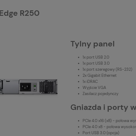
rEdge R250
Tylny panel
1x port USB 2.0
1x port USB 3.0
1x port szeregowy (RS-232)
2x Gigabit Ethernet
1x iDRAC
Wyjście VGA
Zasilacz pojedynczy
Gniazda i porty 
PCIe 4.0 x16 (x8) - połowa w
PCIe 4.0 x8 - połowa wysokoś
Port USB 3.0 (opcja)