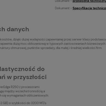
Dokument -
przewodnik techniczny
Dokument -
Specyfikacja technicz
ch danych
sztów, dzięki dużej wydajności zapewnianej przez serwer klasy podstawow
 zapewnia dużą moc obliczeniową w typowych zastosowaniach biznesowych i
ktury chmurowej, punktów sprzedaży, dla małej i średniej wielkości firm.
lastyczność do
ń w przyszłości
werEdge R250 z procesorami
wagę między wszechstronnością a
h się wymaganiach obliczeniowych.
 GB) o szybkości do 3200 MT/s