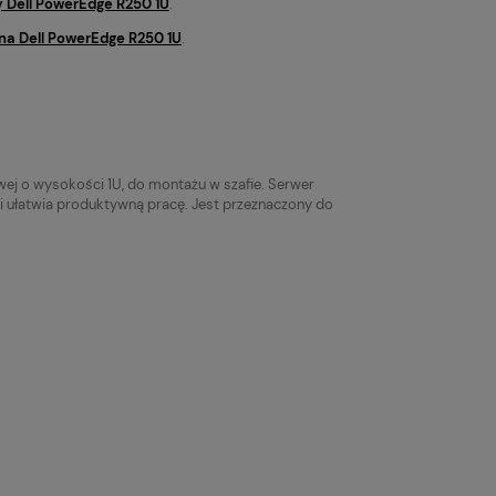
 Dell PowerEdge R250 1U
.
na Dell PowerEdge R250 1U
.
ej o wysokości 1U, do montażu w szafie. Serwer
 ułatwia produktywną pracę. Jest przeznaczony do