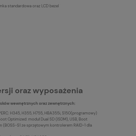
rsji oraz wyposażenia
ysków wewnętrznych oraz zewnętrznych:
 PERC: H345, H355, H755, HBA355i, S150(programowy)
oot Optimized: moduł Dual SD (ISDM), USB, Boot
m (BOSS-S1 ze sprzętowym kontrolerem RAID-1 dla