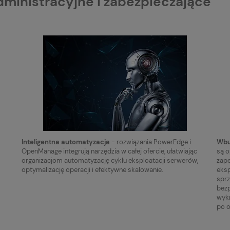
ministracyjne i zabezpieczające
Inteligentna automatyzacja
- rozwiązania PowerEdge i
Wbu
OpenManage integrują narzędzia w całej ofercie, ułatwiając
są o
organizacjom automatyzację cyklu eksploatacji serwerów,
zape
optymalizację operacji i efektywne skalowanie.
eksp
spr
bez
wykr
po 