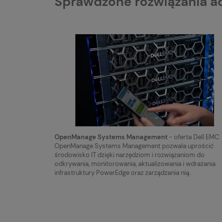
Sprawdzone rozwiązania ad
OpenManage Systems Management
- oferta Dell EMC
OpenManage Systems Management pozwala uprościć
środowisko IT dzięki narzędziom i rozwiązaniom do
odkrywania, monitorowania, aktualizowania i wdrażania
infrastruktury PowerEdge oraz zarządzania nią.