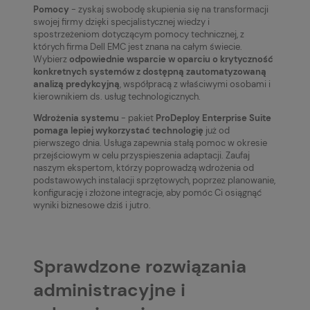
Pomocy
- zyskaj swobodę skupienia się na transformacji
swojej firmy dzięki specjalistycznej wiedzy i
spostrzeżeniom dotyczącym pomocy technicznej, z
których firma Dell EMC jest znana na całym świecie.
Wybierz
odpowiednie wsparcie w oparciu o krytyczność
konkretnych systemów z dostępną zautomatyzowaną
analizą predykcyjną
, współpracą z właściwymi osobami i
kierownikiem ds. usług technologicznych.
Wdrożenia systemu
- pakiet
ProDeploy Enterprise Suite
pomaga lepiej wykorzystać technologię
już od
pierwszego dnia. Usługa zapewnia stałą pomoc w okresie
przejściowym w celu przyspieszenia adaptacji. Zaufaj
naszym ekspertom, którzy poprowadzą wdrożenia od
podstawowych instalacji sprzętowych, poprzez planowanie,
konfigurację i złożone integracje, aby pomóc Ci osiągnąć
wyniki biznesowe dziś i jutro.
Sprawdzone rozwiązania
administracyjne i