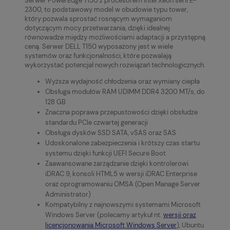
Serwer PowerEdge T150 z procesorem Intel Xeon serii E-
2300, to podstawowy model w obudowie typu tower,
który pozwala sprostać rosnącym wymaganiom
dotyczącym mocy przetwarzania, dzięki idealnej
równowadze między możliwościami adaptacji a przystępną
ceną. Serwer DELL T150 wyposażony jest w wiele
systemów oraz funkcjonalności, które pozwalają
wykorzystać potencjał nowych rozwiązań technologicznych.
Wyższa wydajność chłodzenia oraz wymiany ciepła
Obsługa modułów RAM UDIMM DDR4 3200 MT/s, do
128 GB
Znaczna poprawa przepustowości dzięki obsłudze
standardu PCIe czwartej generacji
Obsługa dysków SSD SATA, vSAS oraz SAS
Udoskonalone zabezpieczenia i krótszy czas startu
systemu dzięki funkcji UEFI Secure Boot
Zaawansowane zarządzanie dzięki kontrolerowi
iDRAC 9, konsoli HTML5 w wersji iDRAC Enterprise
oraz oprogramowaniu OMSA (Open Manage Server
Administrator)
Kompatybilny z najnowszymi systemami Microsoft
Windows Server (polecamy artykuł nt.
wersji oraz
licencjonowania Microsoft Windows Server
), Ubuntu