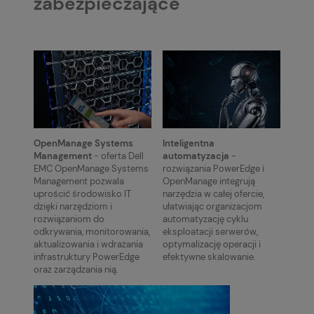
zabezpieczające
OpenManage Systems
Inteligentna
Management
- oferta Dell
automatyzacja
-
EMC OpenManage Systems
rozwiązania PowerEdge i
Management pozwala
OpenManage integrują
uprościć środowisko IT
narzędzia w całej ofercie,
dzięki narzędziom i
ułatwiając organizacjom
rozwiązaniom do
automatyzację cyklu
odkrywania, monitorowania,
eksploatacji serwerów,
aktualizowania i wdrażania
optymalizację operacji i
infrastruktury PowerEdge
efektywne skalowanie.
oraz zarządzania nią.