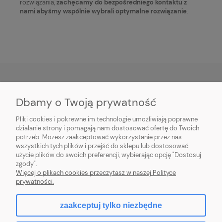
rozwiązania,
zachęcamy do bezpośredniego kontaktu z
nami abyśmy wspólnie wybrali optymalne rozwiązanie
.
Dbamy o Twoją prywatność
O NAS
Pliki cookies i pokrewne im technologie umożliwiają poprawne
INFORMACJE
działanie strony i pomagają nam dostosować ofertę do Twoich
potrzeb. Możesz zaakceptować wykorzystanie przez nas
wszystkich tych plików i przejść do sklepu lub dostosować
PŁATNOŚCI I DOSTAWA
użycie plików do swoich preferencji, wybierając opcję "Dostosuj
zgody".
POMOC
Więcej o plikach cookies przeczytasz w naszej Polityce
prywatności.
MOJE KONTO
zaakceptuj tylko niezbędne