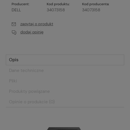
Producent:
Kod produktu:
Kod producenta:
DELL
34073158
34073158
zapytaj o produkt
dodaj opinię
Opis
Dane techniczne
Pliki
Produkty powiązane
Opinie o produkcie (0)