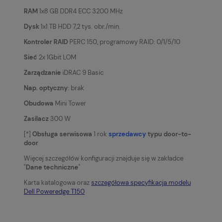
RAM
1x8 GB DDR4 ECC 3200 MHz
Dysk
1x1 TB HDD 7,2 tys. obr./min.
Kontroler RAID
PERC 150, programowy RAID: 0/1/5/10
Sieć
2x 1Gbit LOM
Zarządzanie
iDRAC 9 Basic
Nap. optyczny
: brak
Obudowa
Mini Tower
Zasilacz
300 W
[*]
Obsługa serwisowa
1 rok
sprzedawcy
typu door-to-
door
Więcej szczegółów konfiguracji znajduje się w zakładce
"
Dane techniczne
"
Karta katalogowa oraz
szczegółowa specyfikacja modelu
Dell Poweredge T150