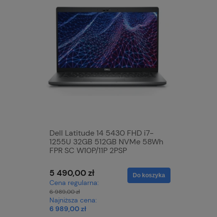
Dell Latitude 14 5430 FHD i7-
DELL Pre
1255U 32GB 512GB NVMe 58Wh
32GB 2T
FPR SC W10P/11P 2PSP
Quadro 
W10P 5
5 490,00 zł
10 790,0
Do koszyka
Cena regularna:
Cena regu
6 989,00 zł
12 790,00 zł
Najniższa cena:
Najniższa 
6 989,00 zł
12 790,00 