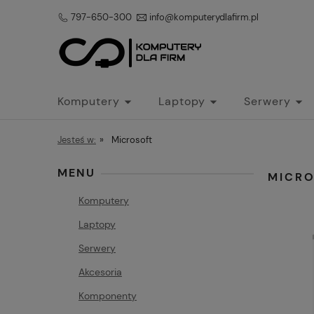
797-650-300
info@komputerydlafirm.pl
Komputery
Laptopy
Serwery
Jesteś w:
»
Microsoft
MENU
MICR
Komputery
Laptopy
Serwery
Akcesoria
Komponenty