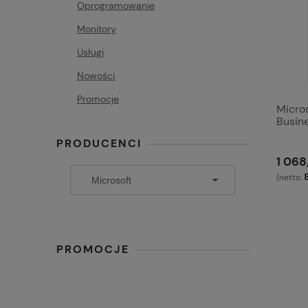
Oprogramowanie
Monitory
Usługi
Nowości
Promocje
Micro
Busin
PRODUCENCI
1 068
(netto:
PROMOCJE