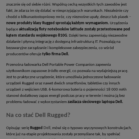
znacznie się od siebie różni. Wspólną cechą wszystkich tych zawodów jest
fakt, że zdarza im się działać w niesprzyjających warunkach. Niezależnie czy
–
chodzi o kilkunastostopniowy mróz, czy nieznośne upały, deszcz lub piasek
nowe produkty klasy Rugged sprostają każdym wymaganiom.
Urządzenia
będące
aktualizacją floty notebooków latitude zostały przetestowane pod
kątem standardu wojskowego 810G
. Dzięki temu zapewniają niezawodne
działanie i płynną integrację z dostępną infrastrukturą IT. Pozwalają na
bezawaryjne zarządzanie i kompleksowe zabezpieczenia, co wśród
producentów oferuje
tylko firma Dell.
Przenośna ładowarka Dell Portable Power Companion zapewnia
użytkownikom zapasowe źródło energii, co pozwala na wydajniejszą pracę.
Jest to praktyczne urządzenie, które umożliwia jednoczesne ładowanie
urządzeń Rugged oraz nawet dwóch smartfonów, tabletów czy innych
urządzeń z wejściem USB. 6-komorowa bateria o pojemności 18 000 mAh
stanowi dodatkowy zapas energii podczas pracy w terenie i można ją bez
problemu ładować z wykorzystaniem
zasilacza sieciowego laptopa Dell.
Na co stać Dell Rugged?
Dell
Opisując serię
Rugged
, mówi się o typowo wyczynowych konstrukcjach,
które już na etapie projektowania zostały przemyślane tak, by spełniać