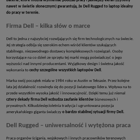
baterie, które można wymieniać podczas pracy i jaśniejszy ekran (czytelny
nawet w świetle słonecznym) gwarantują, że Dell Rugged to laptop idealny
do pracy w terenie.
Firma Dell – kilka słów o marce
Dell to jedna z najszybciej rozwijających się firm technologicznych na świecie.
Jej strategia odbija się szerokim echem wśród klientów szukających
stabilnego, niezawodnego dostawcy kompleksowych rozwiązań. Osoby
korzystające na co dzień ze sprzętu tej marki mogą poświadczyć o jego
wyższości nad innymi producentami. Wyjątkowy design i świetna jakość
wykonania to
cechy szczególne wszystkich laptopów Dell
.
Marka swój początek miała w 1984 roku w Austin w Teksasie. Przez kolejne
lata jej działalność rozwinęła się do pozycji światowego lidera. Wpływa na to
przede wszystkim wysoka jakość i innowacyjność. Dzięki temu już niemal
cztery dekady firma Dell wzbudza zaufanie klientów
biznesowych i
prywatnych. Kilkudziesięcioletnia tradycja i ugruntowana pozycja
amerykańskiego giganta świadczy
o bardzo stabilnej sytuacji firmy Dell.
Dell Rugged – uniwersalność i wytężona praca
Praca organów ścigania, wojskowych i innych pracowników terenowych