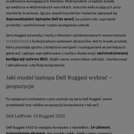
oczekiwania wymagających klientów. Wytrzymałość urządzeń została
sprawdzona w ekstremalnych warunkach, znacznie wykraczających poza
standardy branżowe. Zgrany zespół inżynierów i testerów zajmował się
doprowadzaniem laptopów Dell do awarii,
by potem móc usprawnić
produkty i wyeliminować ryzyko wystąpienia usterek.
Seria Rugged powstałą z myślą o klientach zainteresowanych wzmocnionymi
urządzeniami
z funkcjonalnym systemem akcesoriów. Jest to trwały produkt,
który pozostaje zgodny z kolejnymi wersjami i rozwiązaniami wcześniejszych
generacji. Laptopy zaprojektowano z myślą o elastycznej i
zautomatyzowanej
konfiguracji systemu BIOS
, dzięki czemu można łatwo wdrażać, monitorować
i aktualizować całą flotę komputerów.
Jaki model laptopa Dell Rugged wybrać –
propozycje
Po wstępnym omówieniu czym cechuje się seria Dell Rugged, warto
przedstawić trzy solidne propozycje komputerów z tej serii.
Dell Latitude 14 Rugged 5420
Dell Rugged 5420 to wydajny komputer z niewielkim,
14-calowym,
wzmocnionym ekranem
. Jest smukły i lekki, dzięki czemu zapewnia