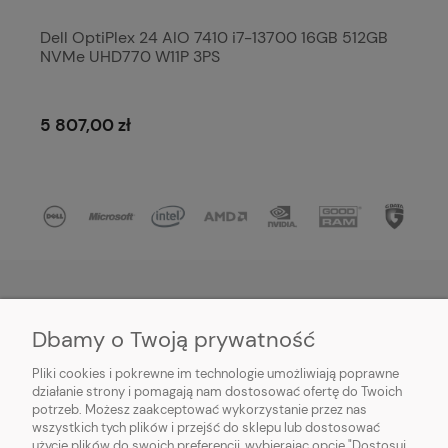
Dell OptiPlex 24 AIO 7410 i7-13700 16GB 512GB
NVMe UHD770 W11P 3PS
5 807,00 zł
Dbamy o Twoją prywatność
O NAS
Pliki cookies i pokrewne im technologie umożliwiają poprawne
INFORMACJE
działanie strony i pomagają nam dostosować ofertę do Twoich
potrzeb. Możesz zaakceptować wykorzystanie przez nas
wszystkich tych plików i przejść do sklepu lub dostosować
PŁATNOŚCI I DOSTAWA
użycie plików do swoich preferencji, wybierając opcję "Dostosuj