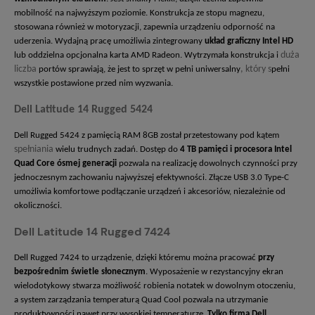
mobilność na najwyższym poziomie. Konstrukcja ze stopu magnezu,
stosowana również w motoryzacji, zapewnia urządzeniu odporność na
uderzenia. Wydajną pracę umożliwia zintegrowany
układ graficzny Intel HD
duża
lub oddzielna opcjonalna karta AMD Radeon. Wytrzymała konstrukcja i
liczba
, który s
portów sprawiają, że jest to sprzęt w pełni uniwersalny
pełni
wszystkie postawione przed nim wyzwania.
Dell Latitude 14 Rugged 5424
Dell Rugged 5424 z pamięcią RAM 8GB został przetestowany pod kątem
spełniania
wielu trudnych zadań. Dostęp do
4 TB pamięci i procesora Intel
Quad Core ósmej generacji
pozwala na realizację dowolnych czynności przy
jednoczesnym zachowaniu najwyższej efektywności. Złącze USB 3.0 Type-C
umożliwia komfortowe podłączanie urządzeń i akcesoriów, niezależnie od
okoliczności.
Dell Latitude 14 Rugged 7424
Dell Rugged 7424 to urządzenie, dzięki któremu można pracować
przy
bezpośrednim świetle słonecznym
. Wyposażenie w rezystancyjny ekran
wielodotykowy stwarza możliwość robienia notatek w dowolnym otoczeniu,
a system zarządzania temperaturą Quad Cool pozwala na utrzymanie
produktywności nawet przy wysokiej temperaturze.
Tylko firma Dell