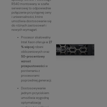
R540 montowany w szafie
serwerowej to odpowiednie
połączenie przystępnej ceny
i uniwersalności, które
umożliwia dostosowanie się
do różnych zastosowań i
nowych wymagań.
Procesor skalowalny
Intel Xeon oferuje
o 27
% więcej
rdzeni
obliczeniowych oraz
50-procentowy
wzrost
przepustowości
w
porównaniu z
procesorami
poprzedniej generacji.
Dostosowywanie
jednym przyciskiem
umożliwia wygodną
optymalizację