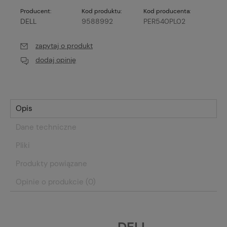
Producent:
Kod produktu:
Kod producenta:
DELL
9588992
PER540PL02
zapytaj o produkt
dodaj opinię
Opis
Dane techniczne
Pliki
Produkty powiązane
Opinie o produkcie (0)