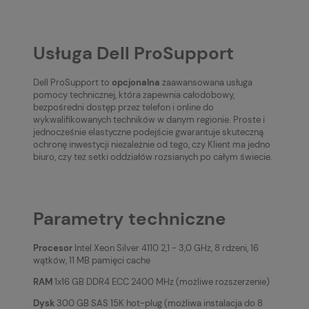
Usługa Dell ProSupport
Dell ProSupport to
opcjonalna
zaawansowana usługa
pomocy technicznej, która zapewnia całodobowy,
bezpośredni dostęp przez telefon i online do
wykwalifikowanych techników w danym regionie. Proste i
jednocześnie elastyczne podejście gwarantuje skuteczną
ochronę inwestycji niezależnie od tego, czy Klient ma jedno
biuro, czy też setki oddziałów rozsianych po całym świecie.
Parametry techniczne
Procesor
Intel Xeon Silver 4110 2,1 - 3,0 GHz, 8 rdzeni, 16
wątków, 11 MB pamięci cache
RAM
1x16 GB DDR4 ECC 2400 MHz (możliwe rozszerzenie)
Dysk
300 GB SAS 15K hot-plug (możliwa instalacja do 8