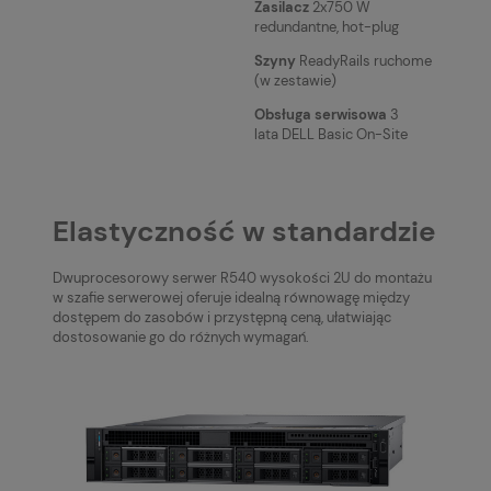
Zasilacz
2x750 W
redundantne, hot-plug
Szyny
ReadyRails ruchome
(w zestawie)
Obsługa serwisowa
3
lata DELL Basic On-Site
Elastyczność w standardzie
Dwuprocesorowy serwer R540 wysokości 2U do montażu
w szafie serwerowej oferuje idealną równowagę między
dostępem do zasobów i przystępną ceną, ułatwiając
dostosowanie go do różnych wymagań.