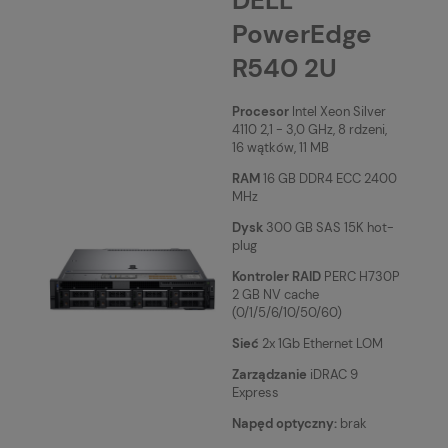
DELL
PowerEdge
R540 2U
Procesor
Intel Xeon Silver
4110 2,1 - 3,0 GHz, 8 rdzeni,
16 wątków, 11 MB
RAM
16 GB DDR4 ECC 2400
MHz
Dysk
300 GB SAS 15K hot-
plug
Kontroler RAID
PERC H730P
2 GB NV cache
(0/1/5/6/10/50/60)
Sieć
2x 1Gb Ethernet LOM
Zarządzanie
iDRAC 9
Express
Napęd optyczny:
brak