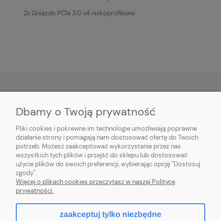
2x Gniazdo PCIe 3.0 x4 niskoprofilowe
Dbamy o Twoją prywatność
O NAS
Pliki cookies i pokrewne im technologie umożliwiają poprawne
INFORMACJE
działanie strony i pomagają nam dostosować ofertę do Twoich
potrzeb. Możesz zaakceptować wykorzystanie przez nas
wszystkich tych plików i przejść do sklepu lub dostosować
PŁATNOŚCI I DOSTAWA
użycie plików do swoich preferencji, wybierając opcję "Dostosuj
zgody".
POMOC
Więcej o plikach cookies przeczytasz w naszej Polityce
prywatności.
MOJE KONTO
zaakceptuj tylko niezbędne