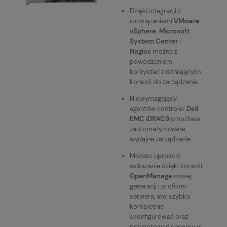
Dzięki integracji z
rozwiązaniami
VMware
vSphere, Microsoft
System Center
i
Nagios
można z
powodzeniem
korzystać z istniejących
konsoli do zarządzania.
Niewymagający
agentów kontroler
Dell
EMC iDRAC9
umożliwia
zautomatyzowane,
wydajne zarządzanie.
Możesz uprościć
wdrażanie dzięki konsoli
OpenManage
nowej
generacji i profilom
serwera, aby szybko
kompletnie
skonfigurować oraz
przygotować serwery w