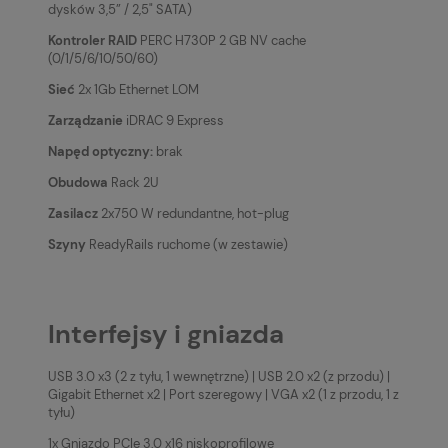
dysków 3,5” / 2,5" SATA)
Kontroler RAID
PERC H730P 2 GB NV cache
(0/1/5/6/10/50/60)
Sieć
2x 1Gb Ethernet LOM
Zarządzanie
iDRAC 9 Express
Napęd optyczny:
brak
Obudowa
Rack 2U
Zasilacz
2x750 W redundantne, hot-plug
Szyny
ReadyRails ruchome (w zestawie)
Interfejsy i gniazda
USB 3.0 x3 (2 z tyłu, 1 wewnętrzne) | USB 2.0 x2 (z przodu) |
Gigabit Ethernet x2 | Port szeregowy | VGA x2 (1 z przodu, 1 z
tyłu)
1x Gniazdo PCIe 3.0 x16 niskoprofilowe