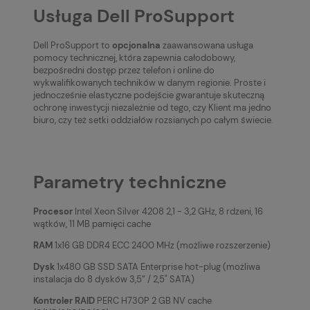
Usługa Dell ProSupport
Dell ProSupport to
opcjonalna
zaawansowana usługa
pomocy technicznej, która zapewnia całodobowy,
bezpośredni dostęp przez telefon i online do
wykwalifikowanych techników w danym regionie. Proste i
jednocześnie elastyczne podejście gwarantuje skuteczną
ochronę inwestycji niezależnie od tego, czy Klient ma jedno
biuro, czy też setki oddziałów rozsianych po całym świecie.
Parametry techniczne
Procesor
Intel Xeon Silver 4208 2,1 - 3,2 GHz, 8 rdzeni, 16
wątków, 11 MB pamięci cache
RAM
1x16 GB DDR4 ECC 2400 MHz (możliwe rozszerzenie)
Dysk
1x480 GB SSD SATA Enterprise hot-plug (możliwa
instalacja do 8 dysków 3,5” / 2,5" SATA)
Kontroler RAID
PERC H730P 2 GB NV cache