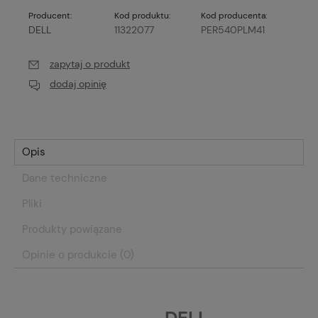
Producent:
Kod produktu:
Kod producenta:
DELL
11322077
PER540PLM41
zapytaj o produkt
dodaj opinię
Opis
Dane techniczne
Pliki
Produkty powiązane
Opinie o produkcie (0)