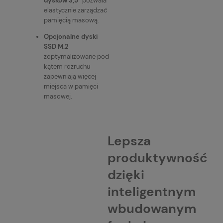
dysków 3,5"
pozwala
elastycznie zarządzać
pamięcią masową.
Opcjonalne dyski
SSD M.2
zoptymalizowane pod
kątem rozruchu
zapewniają więcej
miejsca w pamięci
masowej.
Lepsza
produktywność
dzięki
inteligentnym
wbudowanym