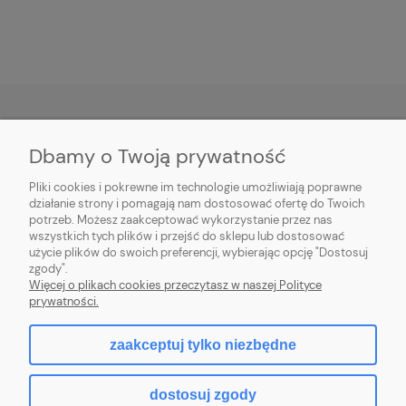
Dbamy o Twoją prywatność
O NAS
Pliki cookies i pokrewne im technologie umożliwiają poprawne
INFORMACJE
działanie strony i pomagają nam dostosować ofertę do Twoich
potrzeb. Możesz zaakceptować wykorzystanie przez nas
wszystkich tych plików i przejść do sklepu lub dostosować
PŁATNOŚCI I DOSTAWA
użycie plików do swoich preferencji, wybierając opcję "Dostosuj
zgody".
POMOC
Więcej o plikach cookies przeczytasz w naszej Polityce
prywatności.
MOJE KONTO
zaakceptuj tylko niezbędne
dostosuj zgody
2026 © komputerydlafirm.pl - wszystkie prawa zastrzeżone.