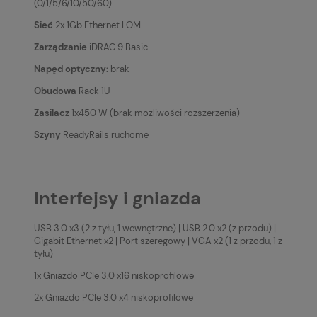
(0/1/5/6/10/50/60)
Sieć
2x 1Gb Ethernet LOM
Zarządzanie
iDRAC 9 Basic
Napęd optyczny:
brak
Obudowa
Rack 1U
Zasilacz
1x450 W (brak możliwości rozszerzenia)
Szyny
ReadyRails ruchome
Interfejsy i gniazda
USB 3.0 x3 (2 z tyłu, 1 wewnętrzne) | USB 2.0 x2 (z przodu) |
Gigabit Ethernet x2 | Port szeregowy | VGA x2 (1 z przodu, 1 z
tyłu)
1x Gniazdo PCIe 3.0 x16 niskoprofilowe
2x Gniazdo PCIe 3.0 x4 niskoprofilowe