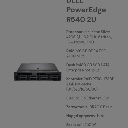
DELL
PowerEdge
R540 2U
Procesor
Intel Xeon Silver
4208 2,1 - 3,2 GHz, 8 rdzeni,
16 wątków, 11 MB
RAM
1x16 GB DDR4 ECC
2400 MHz
Dysk
1x480 GB SSD SATA
Enterprise hot-plug
Kontroler RAID
PERC H730P
2 GB NV cache
(0/1/5/6/10/50/60)
Sieć
2x 1Gb Ethernet LOM
Zarządzanie
iDRAC 9 Basic
Napęd optyczny:
brak
Zasilacz
1x450 W