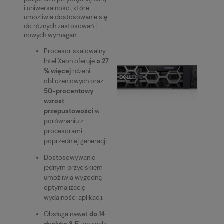
i uniwersalności, które
umożliwia dostosowanie się
do różnych zastosowań i
nowych wymagań.
Procesor skalowalny
Intel Xeon oferuje
o 27
% więcej
rdzeni
obliczeniowych oraz
50-procentowy
wzrost
przepustowości
w
porównaniu z
procesorami
poprzedniej generacji.
Dostosowywanie
jednym przyciskiem
umożliwia wygodną
optymalizację
wydajności aplikacji.
Obsługa nawet
do 14