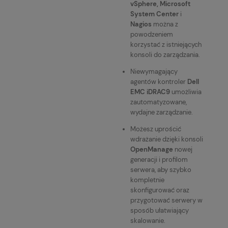
vSphere, Microsoft
System Center
i
Nagios
można z
powodzeniem
korzystać z istniejących
konsoli do zarządzania.
Niewymagający
agentów kontroler
Dell
EMC iDRAC9
umożliwia
zautomatyzowane,
wydajne zarządzanie.
Możesz uprościć
wdrażanie dzięki konsoli
OpenManage
nowej
generacji i profilom
serwera, aby szybko
kompletnie
skonfigurować oraz
przygotować serwery w
sposób ułatwiający
skalowanie.