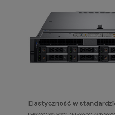
Elastyczność w standardzi
Dwuprocesorowy serwer R540 wysokości 2U do montażu w