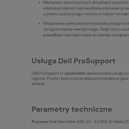
Mechanizm automatycznych aktualizacji sprawdza 
właściwą kolejność wprowadzania poprawek przed
systemu operacyjnego i monitora maszyn wirtualn
Wbudowane uwierzytelnianie pozwala przejąć kon
oprogramowania wewnętrznego. Dzięki temu urucha
prawidłowo zaprojektowane do obsługi oprogram
Usługa Dell ProSupport
Dell ProSupport to
opcjonalna
zaawansowana usługa pomo
regionie. Proste i jednocześnie elastyczne podejście gwar
świecie.
Parametry techniczne
Procesor
Intel Xeon Silver 4210 2,2 - 3,2 GHz, 10 rdzeni,