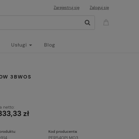
Zarejestruj się
Zaloguj się
Usługi
Blog
750W 3BWOS
 netto:
333,33 zł
produktu:
Kod producenta:
9914
PER540PLM03