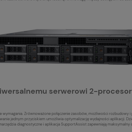
 uniwersalnemu serwerowi 2-proceso
e wymagania. Zrównoważone połączenie zasobów, możliwości rozbudowy i p
ie jednym przyciskiem umożliwia optymalizację wydajności aplikacji. Dzi
narzędzia diagnostyczne i aplikacja SupportAssist zapewniają maksymaln