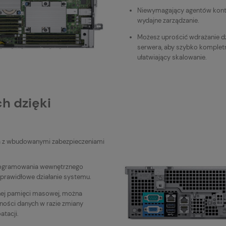
Niewymagający agentów kont
wydajne zarządzanie.
Możesz uprościć wdrażanie dz
serwera, aby szybko komplet
ułatwiający skalowanie.
h dzięki
ra z wbudowanymi zabezpieczeniami
programowania wewnętrznego
 prawidłowe działanie systemu.
nej pamięci masowej, można
ności danych w razie zmiany
atacji.