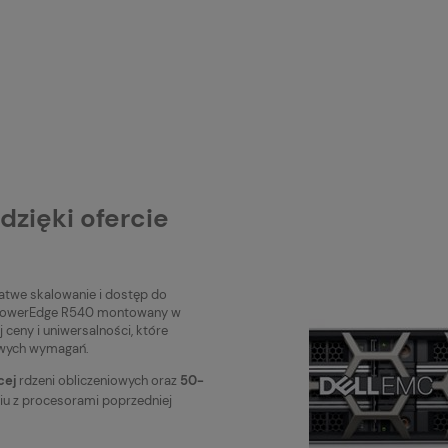
zięki ofercie
twe skalowanie i dostęp do
er PowerEdge R540 montowany w
ceny i uniwersalności, które
owych wymagań.
cej
rdzeni obliczeniowych oraz
50-
u z procesorami poprzedniej