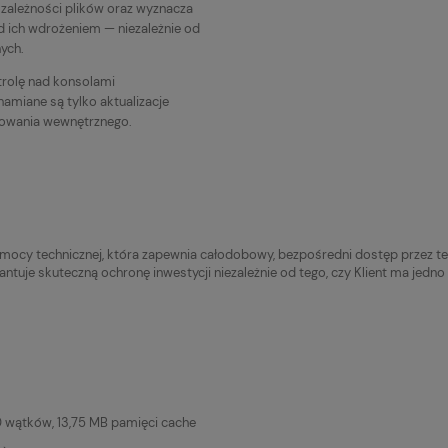
zależności plików oraz wyznacza
 ich wdrożeniem — niezależnie od
ych.
trolę nad konsolami
miane są tylko aktualizacje
owania wewnętrznego.
cy technicznej, która zapewnia całodobowy, bezpośredni dostęp przez tel
antuje skuteczną ochronę inwestycji niezależnie od tego, czy Klient ma jedno
 20 wątków, 13,75 MB pamięci cache