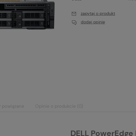
zapytaj o produkt
dodaj opinię
y powiązane
Opinie o produkcie (0)
DELL PowerEdge