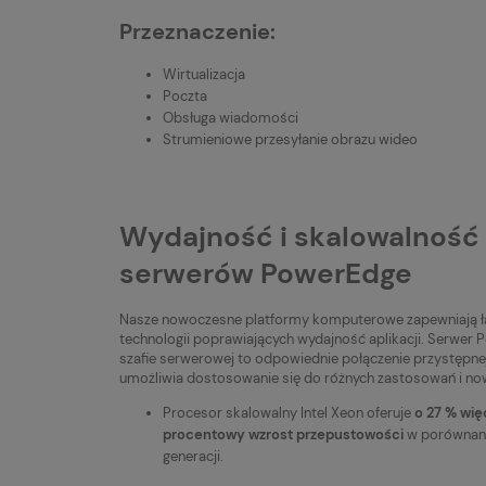
Przeznaczenie:
Wirtualizacja
Poczta
Obsługa wiadomości
Strumieniowe przesyłanie obrazu wideo
Wydajność i skalowalność d
serwerów PowerEdge
Nasze nowoczesne platformy komputerowe zapewniają ła
technologii poprawiających wydajność aplikacji. Serw
szafie serwerowej to odpowiednie połączenie przystępnej 
umożliwia dostosowanie się do różnych zastosowań i n
Procesor skalowalny Intel Xeon oferuje
o 27 % wię
procentowy wzrost przepustowości
w porównani
generacji.