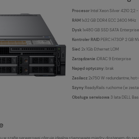
Procesor
Intel Xeon Silver 4210 2,2 
RAM
1x32 GB DDR4 ECC 2400 MHz
Dysk
1x480 GB SSD SATA Enterprise
Kontroler RAID
PERC H730P 2 GB NV 
Sieć
2x 1Gb Ethernet LOM
Zarządzanie
iDRAC 9 Enterprise
Napęd optyczny:
brak
Zasilacz
2x750 W redundantne, hot-
Szyny
ReadyRails ruchome (w zesta
Obsługa serwisowa
3 lata DELL Bas
e
 szafie serwerowej oferuje idealną równowagę między dostępem do zasob