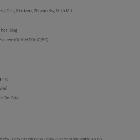
- 3,2 GHz, 10 rdzeni, 20 wątków, 13,75 MB
 hot-plug
cache (0/1/5/6/10/50/60)
plug
wie)
ic On-Site
ów i przystępną ceną, ułatwiając dostosowanie go do