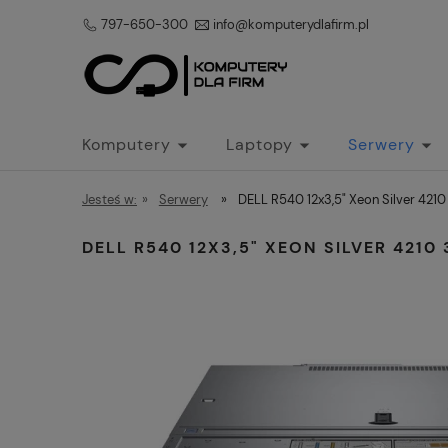
797-650-300
info@komputerydlafirm.pl
Komputery
Laptopy
Serwery
Jesteś w:
»
Serwery
»
DELL R540 12x3,5" Xeon Silver 4
DELL R540 12X3,5" XEON SILVER 421