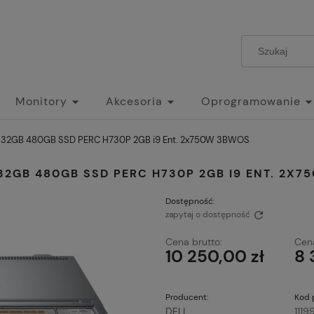
Monitory
Akcesoria
Oprogramowanie
210 32GB 480GB SSD PERC H730P 2GB i9 Ent. 2x750W 3BWOS
0 32GB 480GB SSD PERC H730P 2GB I9 ENT. 2X
Dostępność:
zapytaj o dostępność
Cena brutto:
Cena
10 250,00 zł
8 
Producent:
Kod 
DELL
1119