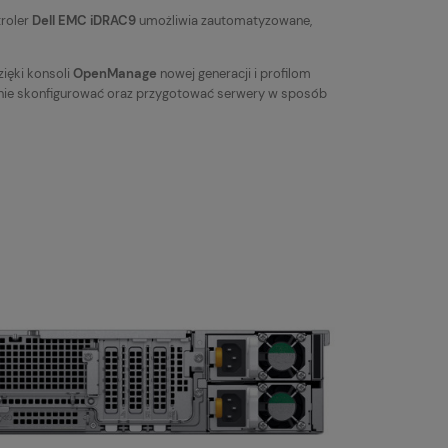
roler
Dell EMC iDRAC9
umożliwia zautomatyzowane,
ięki konsoli
OpenManage
nowej generacji i profilom
nie skonfigurować oraz przygotować serwery w sposób