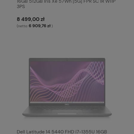
16GB 512GB Iris Xe 57Wh [5G] FPR SC IR W11P
3PS
8 499,00 zł
6 909,76 zł
(netto:
)
Dell Latitude 14 5440 FHD i7-1355U 16GB