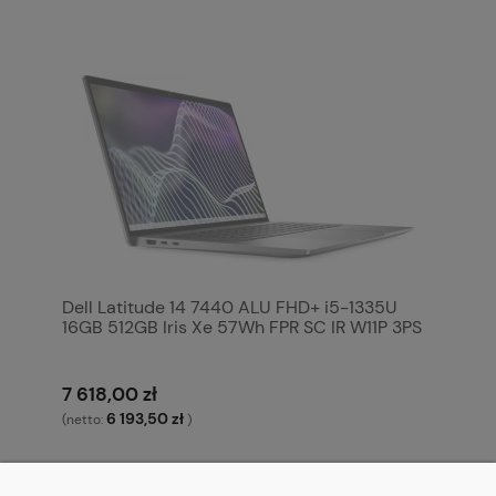
Dell Latitude 14 7440 ALU FHD+ i5-1335U
16GB 512GB Iris Xe 57Wh FPR SC IR W11P 3PS
7 618,00 zł
6 193,50 zł
(netto:
)