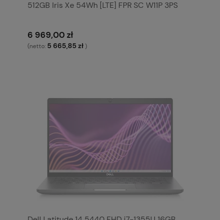
512GB Iris Xe 54Wh [LTE] FPR SC W11P 3PS
6 969,00 zł
5 665,85 zł
(netto:
)
Dell Latitude 14 5440 FHD i7-1355U 16GB