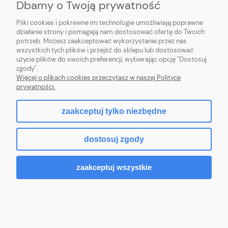
Dbamy o Twoją prywatność
Pliki cookies i pokrewne im technologie umożliwiają poprawne
działanie strony i pomagają nam dostosować ofertę do Twoich
potrzeb. Możesz zaakceptować wykorzystanie przez nas
wszystkich tych plików i przejść do sklepu lub dostosować
użycie plików do swoich preferencji, wybierając opcję "Dostosuj
zgody".
Więcej o plikach cookies przeczytasz w naszej Polityce
prywatności.
zaakceptuj tylko niezbędne
Dell Latitude 14 7440 ALU FHD+ i5-1345U
16GB 512GB Iris Xe 57Wh [5G ready] FPR SC
dostosuj zgody
IR W11P 3PS
7 054,00 zł
zaakceptuj wszystkie
5 734,96 zł
(netto:
)
Do koszyka