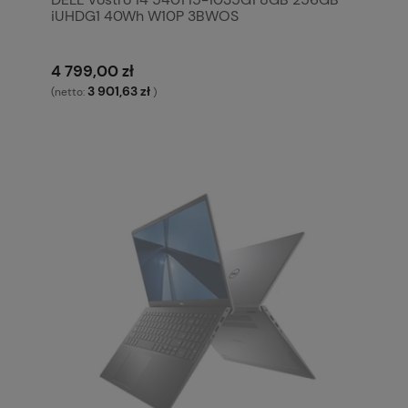
iUHDG1 40Wh W10P 3BWOS
4 799,00 zł
3 901,63 zł
(netto:
)