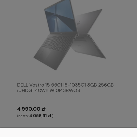
DELL Vostro 15 5501 i5-1035G1 8GB 256GB
iUHDG1 40Wh W10P 3BWOS
4 990,00 zł
4 056,91 zł
(netto:
)