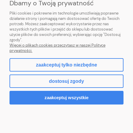
Dbamy o Twoją prywatność
Pliki cookies i pokrewne im technologie umożliwiają poprawne
działanie strony i pomagają nam dostosować ofertę do Twoich
potrzeb. Możesz zaakceptować wykorzystanie przez nas
wszystkich tych plików i przejść do sklepu lub dostosować
użycie plików do swoich preferencji, wybierając opcję "Dostosuj
zgody".
Więcej o plikach cookies przeczytasz w naszej Polityce
prywatności.
zaakceptuj tylko niezbędne
DELL Vostro 14 3491 i3-1005G1 4GB 1TB HDD
dostosuj zgody
iUHDG1 42Wh W10P 3BWOS
zaakceptuj wszystkie
2 699,00 zł
2 194,31 zł
(netto:
)